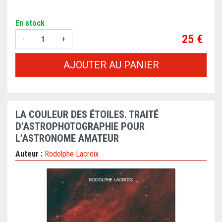
En stock
Prix
25 €
-
+
AJOUTER AU PANIER
LA COULEUR DES ÉTOILES. TRAITÉ
D’ASTROPHOTOGRAPHIE POUR
L’ASTRONOME AMATEUR
Auteur :
Rodolphe Lacroix