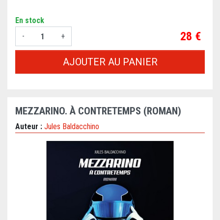
En stock
Prix
28 €
-
+
AJOUTER AU PANIER
MEZZARINO. À CONTRETEMPS (ROMAN)
Auteur :
Jules Baldacchino