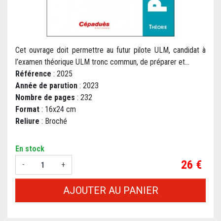
Cet ouvrage doit permettre au futur pilote ULM, candidat à
l’examen théorique ULM tronc commun, de préparer et...
Référence
: 2025
Année de parution
: 2023
Nombre de pages
: 232
Format
: 16x24 cm
Reliure
: Broché
En stock
Prix
26 €
-
+
AJOUTER AU PANIER