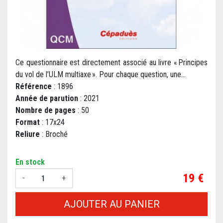
Ce questionnaire est directement associé au livre « Principes
du vol de l’ULM multiaxe ». Pour chaque question, une...
Référence
: 1896
Année de parution
: 2021
Nombre de pages
: 50
Format
: 17x24
Reliure
: Broché
En stock
Prix
19 €
-
+
AJOUTER AU PANIER