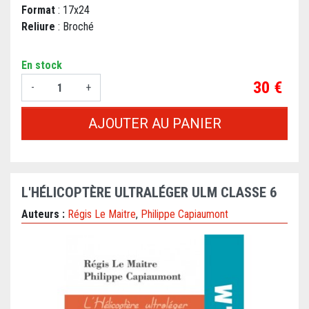
Format
: 17x24
Reliure
: Broché
En stock
Prix
30 €
-
+
AJOUTER AU PANIER
L'HÉLICOPTÈRE ULTRALÉGER ULM CLASSE 6
Auteurs :
Régis Le Maitre
,
Philippe Capiaumont