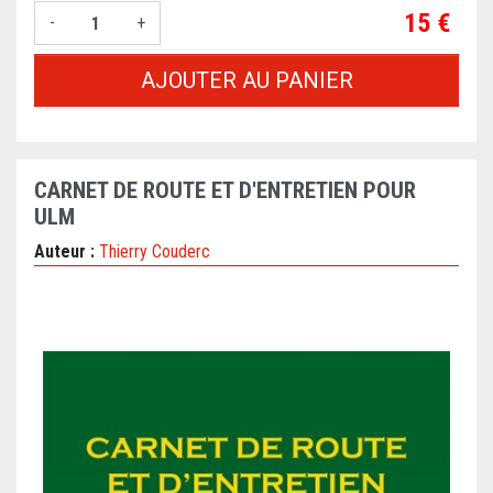
Prix
15 €
-
+
AJOUTER AU PANIER
CARNET DE ROUTE ET D'ENTRETIEN POUR
ULM
Auteur :
Thierry Couderc