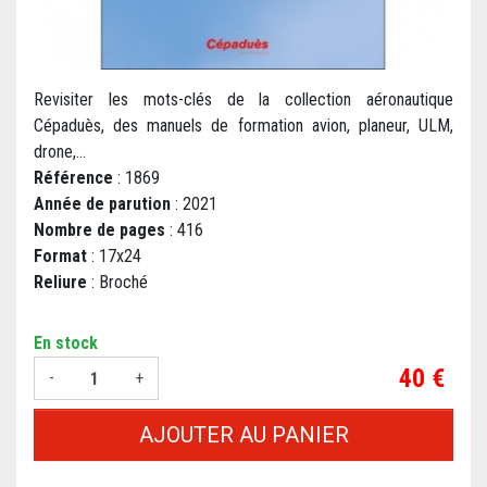
Revisiter les mots-clés de la collection aéronautique
Cépaduès, des manuels de formation avion, planeur, ULM,
drone,...
Référence
: 1869
Année de parution
: 2021
Nombre de pages
: 416
Format
: 17x24
Reliure
: Broché
En stock
Prix
40 €
-
+
AJOUTER AU PANIER