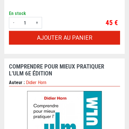
En stock
Prix
45 €
-
+
AJOUTER AU PANIER
COMPRENDRE POUR MIEUX PRATIQUER
L'ULM 6E ÉDITION
Auteur :
Didier Horn