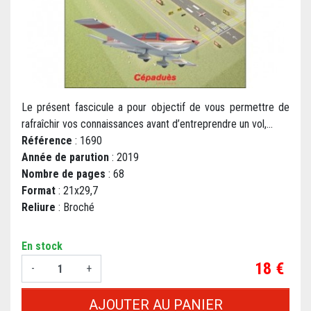
Le présent fascicule a pour objectif de vous permettre de
rafraîchir vos connaissances avant d’entreprendre un vol,...
Référence
: 1690
Année de parution
: 2019
Nombre de pages
: 68
Format
: 21x29,7
Reliure
: Broché
En stock
Prix
18 €
-
+
AJOUTER AU PANIER