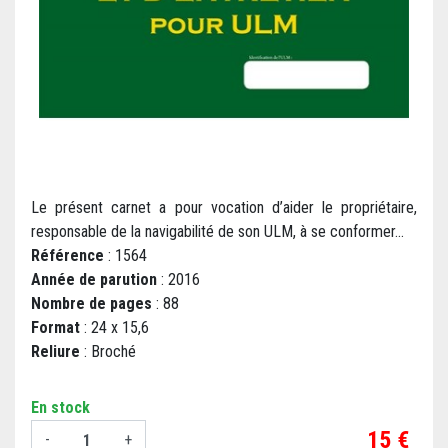
Le présent carnet a pour vocation d’aider le propriétaire,
responsable de la navigabilité de son ULM, à se conformer...
Référence
: 1564
Année de parution
: 2016
Nombre de pages
: 88
Format
: 24 x 15,6
Reliure
: Broché
En stock
Prix
15 €
-
+