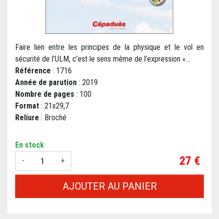
Faire lien entre les principes de la physique et le vol en
sécurité de l’ULM, c’est le sens même de l’expression «...
Référence
: 1716
Année de parution
: 2019
Nombre de pages
: 100
Format
: 21x29,7
Reliure
: Broché
En stock
Prix
27 €
-
+
AJOUTER AU PANIER