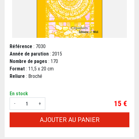
Référence
: 7030
Année de parution
: 2015
Nombre de pages
: 170
Format
: 11,5 x 20 cm
Reliure
: Broché
En stock
Prix
15 €
-
+
AJOUTER AU PANIER