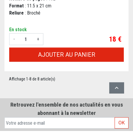
Format
: 11.5 x 21 cm
Reliure
: Broché
En stock
Prix
18 €
-
+
AJOUTER AU PANIER
Affichage 1-8 de 8 article(s)

Retrouvez l'ensemble de nos actualités en vous
abonnant à la newsletter
OK