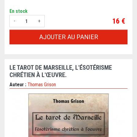
En stock
Prix
16 €
-
+
AJOUTER AU PANIER
LE TAROT DE MARSEILLE, L'ÉSOTÉRISME
CHRÉTIEN À L'ŒUVRE.
Auteur :
Thomas Grison