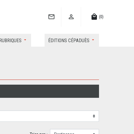


local_mall
(0)
RUBRIQUES
ÉDITIONS CÉPADUÈS