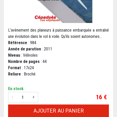
L'avènement des planeurs à puissance embarquée a entraîné
une évolution dans le vol à voile. Qu'ils soient autonomes...
Référence
: 984
Année de parution
: 2011
Niveau
: Vélivoles
Nombre de pages
: 44
Format
: 17x24
Reliure
: Broché
En stock
Prix
16 €
-
+
AJOUTER AU PANIER