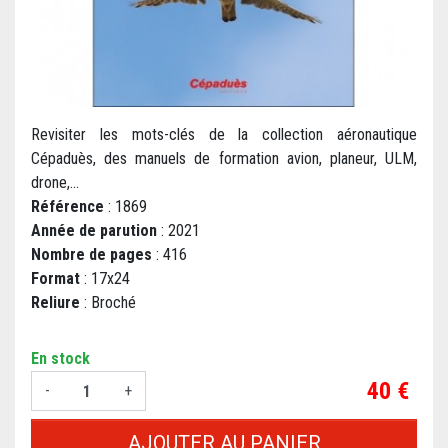
Revisiter les mots-clés de la collection aéronautique
Cépaduès, des manuels de formation avion, planeur, ULM,
drone,...
Référence
: 1869
Année de parution
: 2021
Nombre de pages
: 416
Format
: 17x24
Reliure
: Broché
En stock
Prix
40 €
-
+
AJOUTER AU PANIER