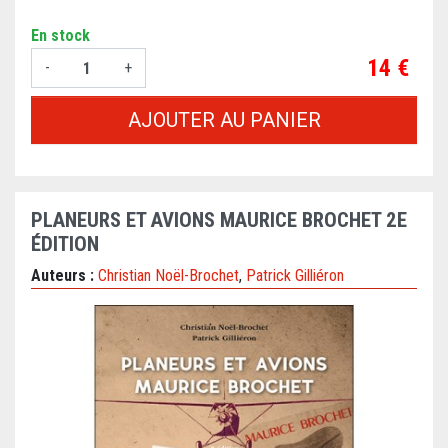
En stock
Prix
14 €
-
+
AJOUTER AU PANIER
PLANEURS ET AVIONS MAURICE BROCHET 2E
ÉDITION
Auteurs :
Christian Noël-Brochet
,
Patrick Gilliéron