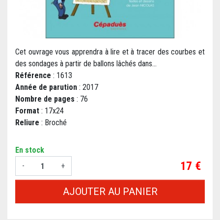
Cet ouvrage vous apprendra à lire et à tracer des courbes et
des sondages à partir de ballons lâchés dans...
Référence
: 1613
Année de parution
: 2017
Nombre de pages
: 76
Format
: 17x24
Reliure
: Broché
En stock
Prix
17 €
-
+
AJOUTER AU PANIER