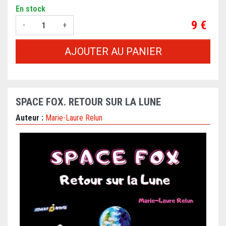
En stock
Prix
9 €
-
+
AJOUTER AU PANIER
SPACE FOX. RETOUR SUR LA LUNE
Auteur :
Marie-Laure Relun