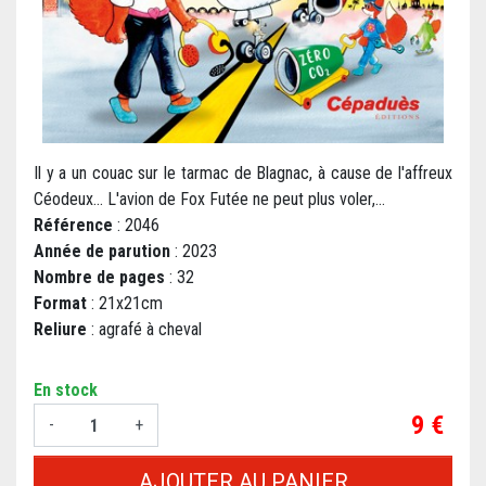
Il y a un couac sur le tarmac de Blagnac, à cause de l'affreux
Céodeux... L'avion de Fox Futée ne peut plus voler,...
Référence
: 2046
Année de parution
: 2023
Nombre de pages
: 32
Format
: 21x21cm
Reliure
: agrafé à cheval
En stock
Prix
9 €
-
+
AJOUTER AU PANIER