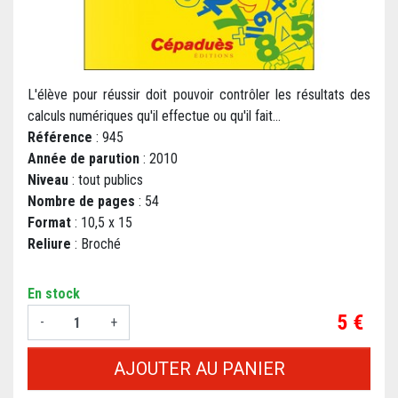
L'élève pour réussir doit pouvoir contrôler les résultats des
calculs numériques qu'il effectue ou qu'il fait...
Référence
: 945
Année de parution
: 2010
Niveau
: tout publics
Nombre de pages
: 54
Format
: 10,5 x 15
Reliure
: Broché
En stock
Prix
5 €
-
+
AJOUTER AU PANIER