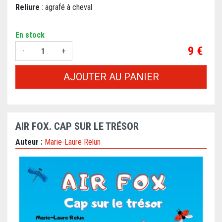
Reliure
: agrafé à cheval
En stock
Prix
9 €
-
+
AJOUTER AU PANIER
AIR FOX. CAP SUR LE TRÉSOR
Auteur :
Marie-Laure Relun