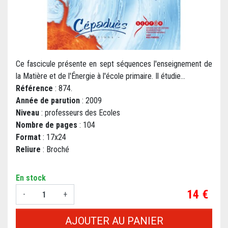
Ce fascicule présente en sept séquences l'enseignement de
la Matière et de l'Énergie à l'école primaire. Il étudie...
Référence
: 874.
Année de parution
: 2009
Niveau
: professeurs des Ecoles
Nombre de pages
: 104
Format
: 17x24
Reliure
: Broché
En stock
Prix
14 €
-
+
AJOUTER AU PANIER