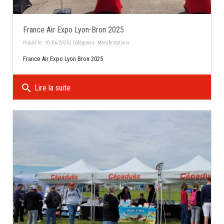
France Air Expo Lyon-Bron 2025
Publié le : 10/06/2025 | Catégories :
Manifestations
France Air Expo Lyon Bron 2025
search
Lire la suite