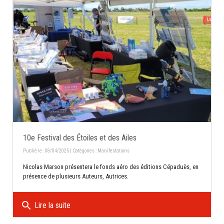
10e Festival des Étoiles et des Ailes
Publié le : 08/04/2025 | Catégories :
Manifestations
Nicolas Marson présentera le fonds aéro des éditions Cépaduès, en
présence de plusieurs Auteurs, Autrices.
search
Lire la suite