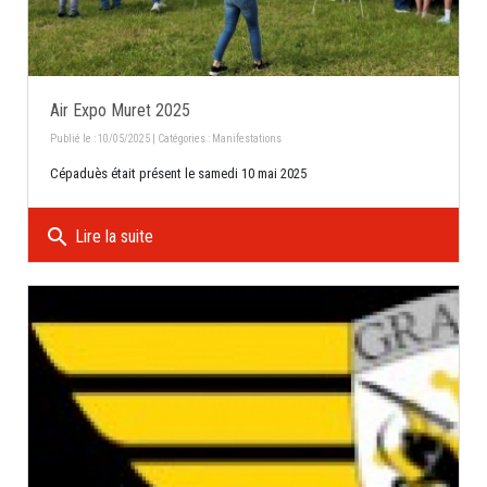
Air Expo Muret 2025
Publié le : 10/05/2025 | Catégories :
Manifestations
Cépaduès était présent le samedi 10 mai 2025
search
Lire la suite