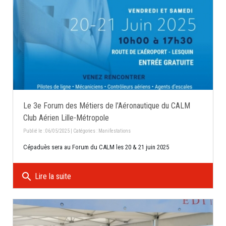
Le 3e Forum des Métiers de l’Aéronautique du CALM
Club Aérien Lille-Métropole
Publié le : 06/05/2025 | Catégories :
Manifestations
Cépaduès sera au Forum du CALM les 20 & 21 juin 2025
search
Lire la suite