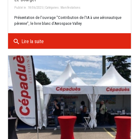
Publié le : 18/06/2025 | Catégories :
Manifestations
Présentation de l'ouvrage "Contribution de l'IA à une aéronautique
pérenne", le livre blanc d'Aerospace Valley
search
Lire la suite