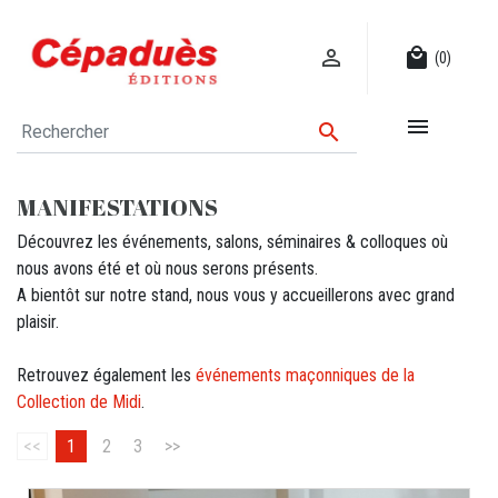

local_mall
(0)


MANIFESTATIONS
Découvrez les événements, salons, séminaires & colloques où
nous avons été et où nous serons présents.
A bientôt sur notre stand, nous vous y accueillerons avec grand
plaisir.
Retrouvez également les
événements maçonniques de la
Collection de Midi
.
<<
1
2
3
>>