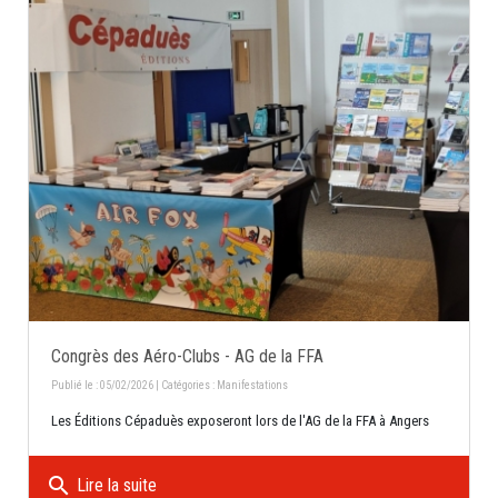
Congrès des Aéro-Clubs - AG de la FFA
Publié le : 05/02/2026 | Catégories :
Manifestations
Les Éditions Cépaduès exposeront lors de l'AG de la FFA à Angers
search
Lire la suite