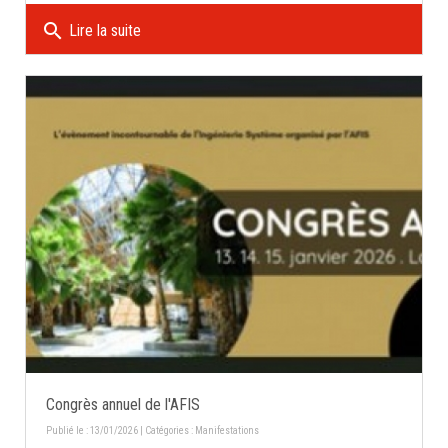
search
Lire la suite
Congrès annuel de l'AFIS
Publié le : 13/01/2026 | Catégories :
Manifestations