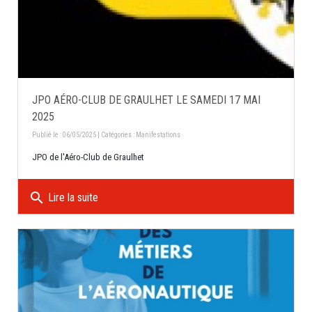
JPO AÉRO-CLUB DE GRAULHET LE SAMEDI 17 MAI
2025
Publié le : 06/05/2025 | Catégories :
Manifestations
JPO de l'Aéro-Club de Graulhet
search
Lire la suite