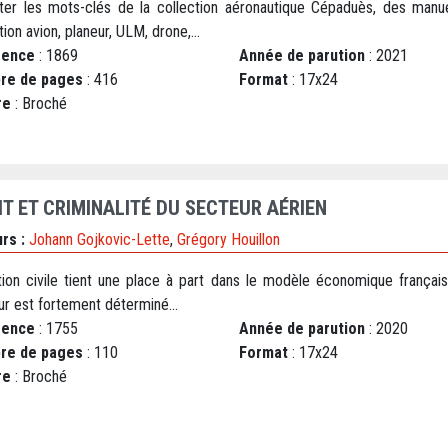
iter les mots-clés de la collection aéronautique Cépaduès, des manu
ion avion, planeur, ULM, drone,...
rence
: 1869
Année de parution
: 2021
re de pages
: 416
Format
: 17x24
re
: Broché
IT ET CRIMINALITÉ DU SECTEUR AÉRIEN
rs :
Johann Gojkovic-Lette
,
Grégory Houillon
ation civile tient une place à part dans le modèle économique français.
ur est fortement déterminé...
rence
: 1755
Année de parution
: 2020
re de pages
: 110
Format
: 17x24
re
: Broché