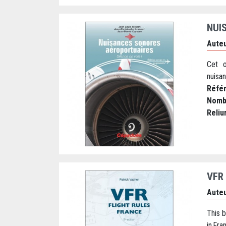
NUI
Auteu
Cet o
nuisan
Réfé
Nomb
Reliu
VFR
Auteu
This b
in Fra