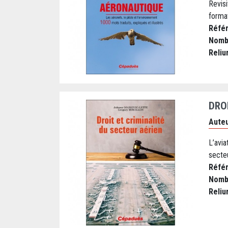
Revis
format
Réfé
Nomb
Reliu
DRO
Auteu
L’avi
secte
Réfé
Nomb
Reliu