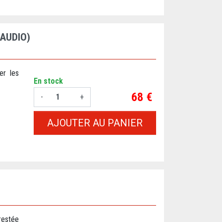
 AUDIO)
er les
En stock
Prix
68 €
-
+
AJOUTER AU PANIER
restée