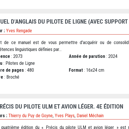
UEL D'ANGLAIS DU PILOTE DE LIGNE (AVEC SUPPORT
r :
Yves Rengade
t de ce manuel est de vous permettre d'acquérir ou de consolid
ences linguistiques définies par...
rence
: 2073
Année de parution
: 2024
au
: Pilotes de Ligne
re de pages
: 480
Format
: 16x24 cm
re
: Broché
RÉCIS DU PILOTE ULM ET AVION LÉGER. 4E ÉDITION
rs :
Thierry du Puy de Goyne
,
Yves Plays
,
Daniel Méchain
 quatrième édition du « Précis du pilote ULM et avion léger » est 