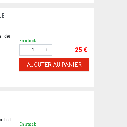
E!
ue des
En stock
Prix
25 €
-
+
AJOUTER AU PANIER
or land
En stock