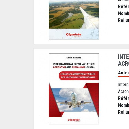
Réfé
Nomb
Reliu
INT
ACRO
Auteu
Inter
Acrony
Réfé
Nomb
Reliu