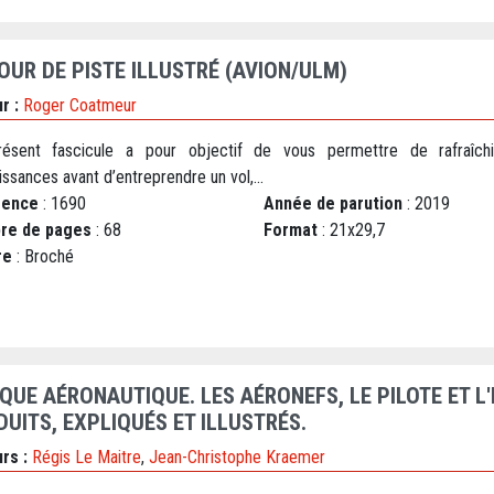
TOUR DE PISTE ILLUSTRÉ (AVION/ULM)
r :
Roger Coatmeur
ésent fascicule a pour objectif de vous permettre de rafraîch
ssances avant d’entreprendre un vol,...
rence
: 1690
Année de parution
: 2019
re de pages
: 68
Format
: 21x29,7
re
: Broché
IQUE AÉRONAUTIQUE. LES AÉRONEFS, LE PILOTE ET 
DUITS, EXPLIQUÉS ET ILLUSTRÉS.
rs :
Régis Le Maitre
,
Jean-Christophe Kraemer