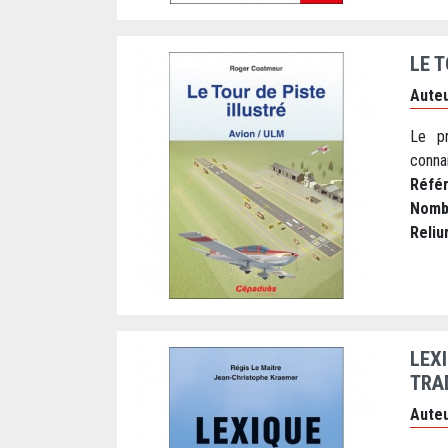
LE 
Auteu
Le pr
connai
Réfé
Nomb
Reliu
LEX
TRA
Auteu