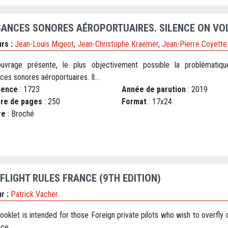
SANCES SONORES AÉROPORTUAIRES. SILENCE ON VOL
rs :
Jean-Louis Migeot
,
Jean-Christophe Kraemer
,
Jean-Pierre Coyette
uvrage présente, le plus objectivement possible la problématiq
ces sonores aéroportuaires. Il...
rence
: 1723
Année de parution
: 2019
re de pages
: 250
Format
: 17x24
re
: Broché
 FLIGHT RULES FRANCE (9TH EDITION)
r :
Patrick Vacher
ooklet is intended for those Foreign private pilots who wish to overfly 
nce.