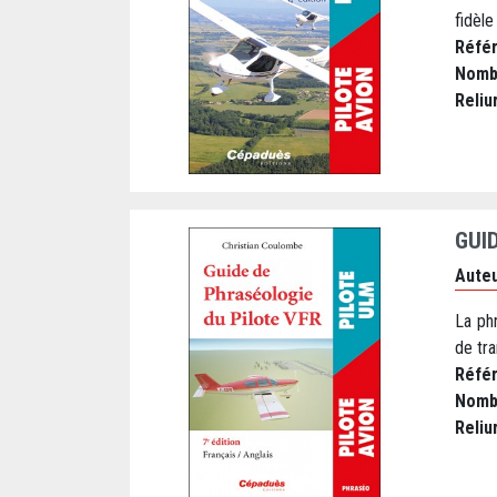
fidèle
Réfé
Nomb
Reliu
GUI
Auteu
La phr
de tra
Réfé
Nomb
Reliu