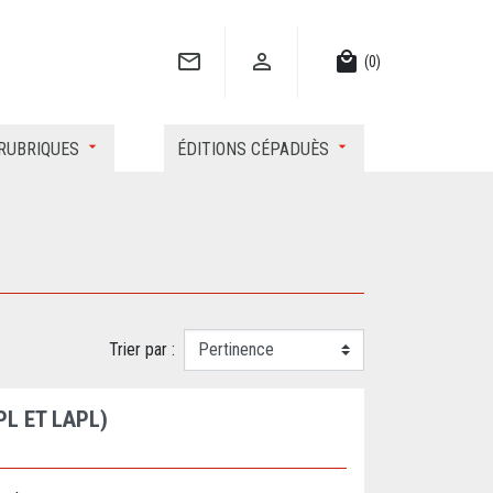


local_mall
(0)
RUBRIQUES
ÉDITIONS CÉPADUÈS
Trier par :
PL ET LAPL)