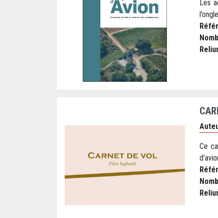
Les a
l’ongl
Réfé
Nomb
Reliu
CAR
Auteu
Ce ca
d’avio
Réfé
Nomb
Reliu