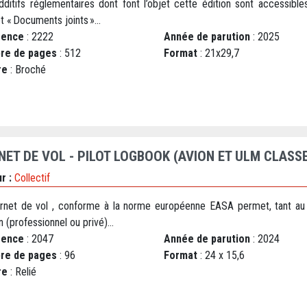
dditifs réglementaires dont font l’objet cette édition sont accessible
et « Documents joints »...
rence
: 2222
Année de parution
: 2025
re de pages
: 512
Format
: 21x29,7
re
: Broché
NET DE VOL - PILOT LOGBOOK (AVION ET ULM CLASSE
r :
Collectif
rnet de vol , conforme à la norme européenne EASA permet, tant au 
n (professionnel ou privé)...
rence
: 2047
Année de parution
: 2024
re de pages
: 96
Format
: 24 x 15,6
re
: Relié