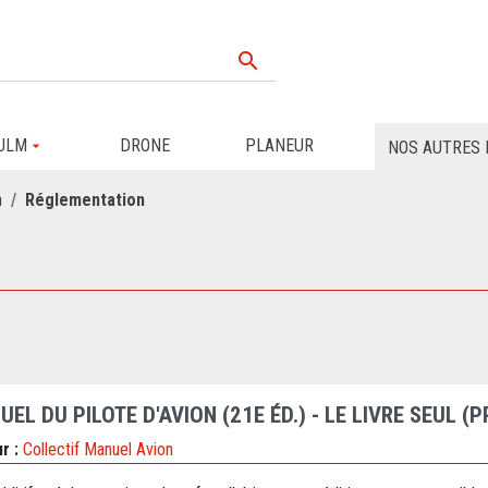

ULM
DRONE
PLANEUR
NOS AUTRES 
n
Réglementation
EL DU PILOTE D'AVION (21E ÉD.) - LE LIVRE SEUL (P
r :
Collectif Manuel Avion