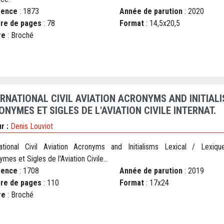
rence
: 1873
Année de parution
: 2020
re de pages
: 78
Format
: 14,5x20,5
re
: Broché
ERNATIONAL CIVIL AVIATION ACRONYMS AND INITIALI
NYMES ET SIGLES DE L'AVIATION CIVILE INTERNAT.
r :
Denis Louviot
national Civil Aviation Acronyms and Initialisms Lexical / Lexiq
mes et Sigles de l'Aviation Civile...
rence
: 1708
Année de parution
: 2019
re de pages
: 110
Format
: 17x24
re
: Broché