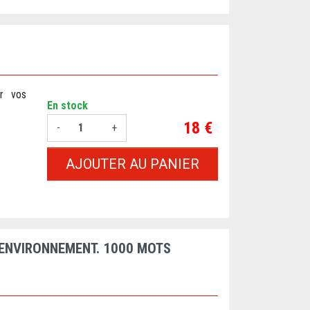
ir vos
En stock
Prix
18 €
-
+
AJOUTER AU PANIER
L'ENVIRONNEMENT. 1000 MOTS