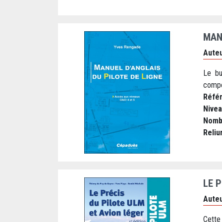
MAN
Auteu
Le bu
compét
Réfé
Nive
Nomb
Reliu
LE P
Auteu
Cette