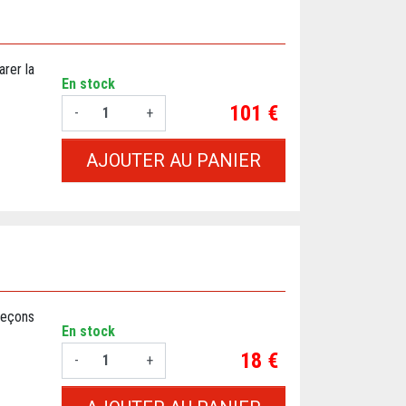
arer la
En stock
Prix
101 €
-
+
AJOUTER AU PANIER
Leçons
En stock
Prix
18 €
-
+