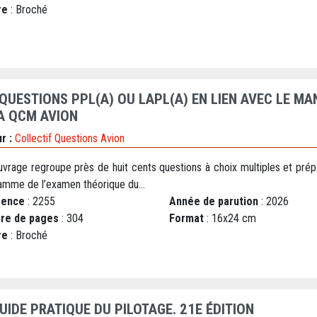
re
: Broché
 QUESTIONS PPL(A) OU LAPL(A) EN LIEN AVEC LE M
A QCM AVION
r :
Collectif Questions Avion
uvrage regroupe près de huit cents questions à choix multiples et prép
amme de l’examen théorique du...
rence
: 2255
Année de parution
: 2026
re de pages
: 304
Format
: 16x24 cm
re
: Broché
UIDE PRATIQUE DU PILOTAGE. 21E ÉDITION