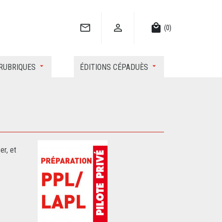


local_mall
(0)
RUBRIQUES
ÉDITIONS CÉPADUÈS
er, et