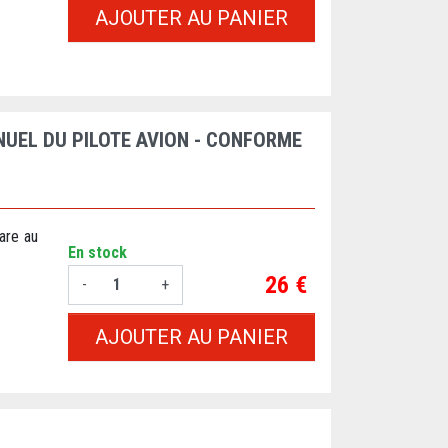
AJOUTER AU PANIER
ANUEL DU PILOTE AVION - CONFORME
are au
En stock
Prix
26 €
-
+
AJOUTER AU PANIER