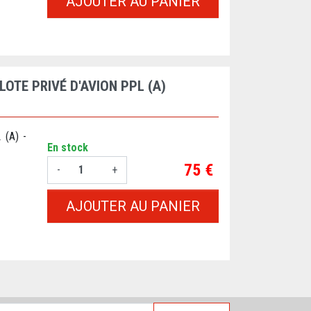
AJOUTER AU PANIER
LOTE PRIVÉ D'AVION PPL (A)
 (A) -
En stock
Prix
75 €
-
+
AJOUTER AU PANIER