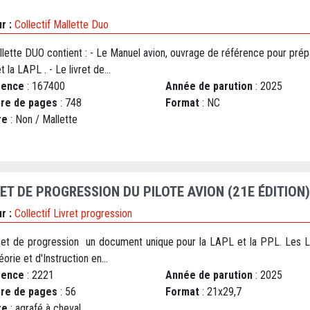
r :
Collectif Mallette Duo
lette DUO contient : - Le Manuel avion, ouvrage de référence pour prép
 la LAPL . - Le livret de...
rence
: 167400
Année de parution
: 2025
re de pages
: 748
Format
: NC
re
: Non / Mallette
RET DE PROGRESSION DU PILOTE AVION (21E ÉDITION)
r :
Collectif Livret progression
vret de progression un document unique pour la LAPL et la PPL. Les 
orie et d'Instruction en...
rence
: 2221
Année de parution
: 2025
re de pages
: 56
Format
: 21x29,7
re
: agrafé à cheval