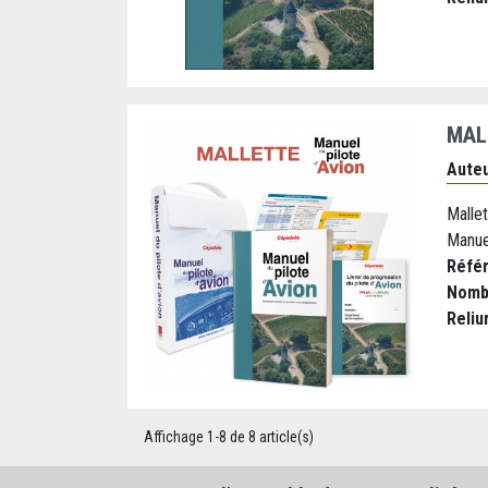
MAL
Auteu
Malle
Manuel
Réfé
Nomb
Reliu
Affichage 1-8 de 8 article(s)