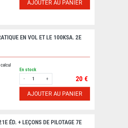
AJOUTER AU PANIER
ATIQUE EN VOL ET LE 100KSA. 2E
calcul
En stock
Prix
20 €
-
+
AJOUTER AU PANIER
21E ÉD. + LEÇONS DE PILOTAGE 7E