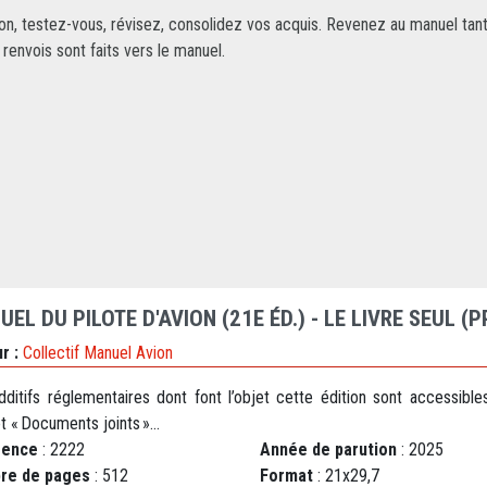
ion, testez-vous, révisez, consolidez vos acquis. Revenez au manuel tan
envois sont faits vers le manuel.
EL DU PILOTE D'AVION (21E ÉD.) - LE LIVRE SEUL (P
r :
Collectif Manuel Avion
dditifs réglementaires dont font l’objet cette édition sont accessible
et « Documents joints »...
rence
: 2222
Année de parution
: 2025
re de pages
: 512
Format
: 21x29,7