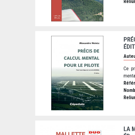
Reliu
PRÉ
ÉDI
Auteu
Ce pr
mental
Réfé
Nomb
Reliu
LA 