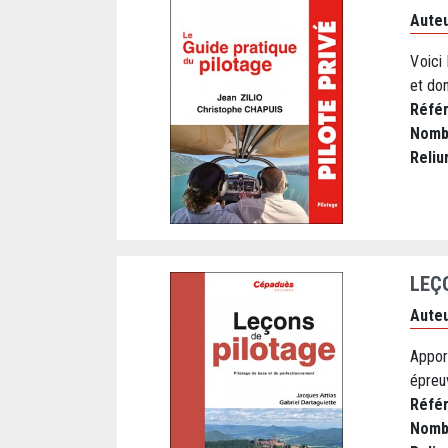
Auteu
V oici
et don
Réfé
Nomb
Reliu
LEÇ
Auteu
Appor
épreu
Réfé
Nomb