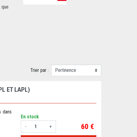
t que
Trier par :
PL ET LAPL)
s dans
En stock
Prix
60 €
-
+