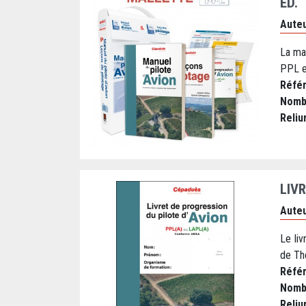
ÉD.
Auteu
La mal
PPL et
Réfé
Nomb
Reliu
LIV
Auteu
Le li
de Thé
Réfé
Nomb
Reliu