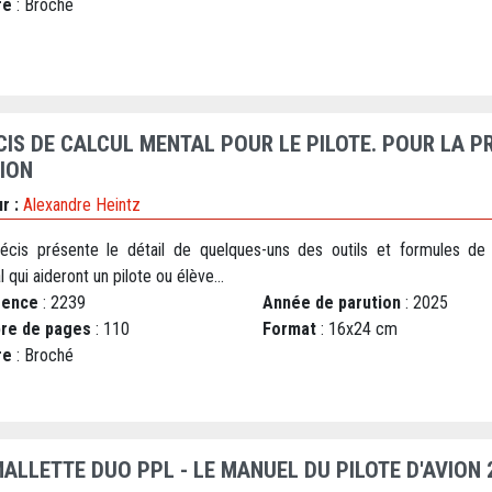
re
: Broché
CIS DE CALCUL MENTAL POUR LE PILOTE. POUR LA PR
TION
r :
Alexandre Heintz
écis présente le détail de quelques-uns des outils et formules de 
 qui aideront un pilote ou élève...
rence
: 2239
Année de parution
: 2025
re de pages
: 110
Format
: 16x24 cm
re
: Broché
MALLETTE DUO PPL - LE MANUEL DU PILOTE D'AVION 