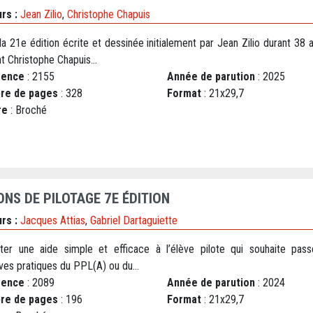
rs :
Jean Zilio
,
Christophe Chapuis
 la 21e édition écrite et dessinée initialement par Jean Zilio durant 38
t Christophe Chapuis...
rence
: 2155
Année de parution
: 2025
re de pages
: 328
Format
: 21x29,7
re
: Broché
ONS DE PILOTAGE 7E ÉDITION
rs :
Jacques Attias
,
Gabriel Dartaguiette
ter une aide simple et efficace à l’élève pilote qui souhaite pass
ves pratiques du PPL(A) ou du...
rence
: 2089
Année de parution
: 2024
re de pages
: 196
Format
: 21x29,7