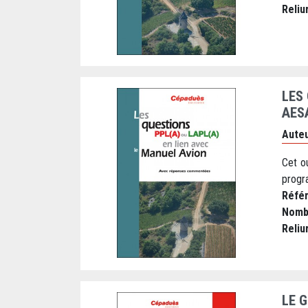
Reliu
LES
AES
Auteu
Cet o
progr
Réfé
Nomb
Reliu
LE G