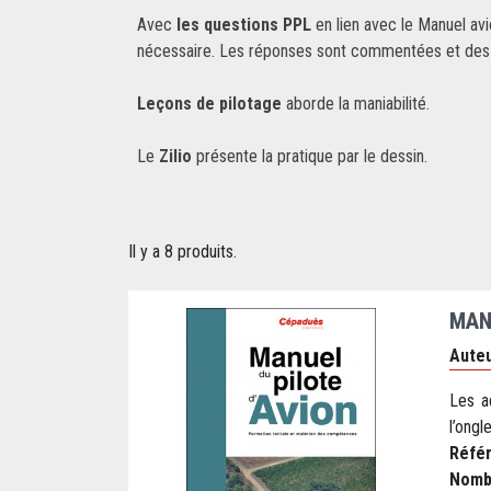
Avec
les questions PPL
en lien avec le Manuel av
nécessaire. Les réponses sont commentées et des r
Leçons de pilotage
aborde la maniabilité.
Le
Zilio
présente la pratique par le dessin.
Il y a 8 produits.
MANU
Auteu
Les a
l’ongl
Réfé
Nomb