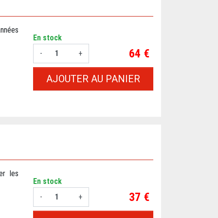
 années
En stock
Prix
64 €
-
+
AJOUTER AU PANIER
er les
En stock
Prix
37 €
-
+