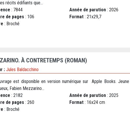
es récits édifiants que...
rence
: 7844
Année de parution
: 2026
re de pages
: 106
Format
: 21x29,7
re
: Broché
ZARINO. À CONTRETEMPS (ROMAN)
r :
Jules Baldacchino
uvrage est disponible en version numérique sur Apple Books. Jeune 
ueux, Fabien Mezzarino...
rence
: 2182
Année de parution
: 2025
re de pages
: 260
Format
: 16x24 cm
re
: Broché