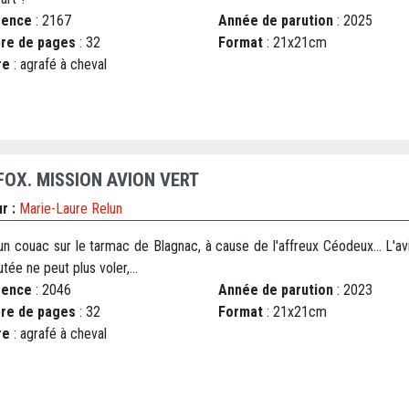
rence
: 2167
Année de parution
: 2025
re de pages
: 32
Format
: 21x21cm
re
: agrafé à cheval
FOX. MISSION AVION VERT
r :
Marie-Laure Relun
 un couac sur le tarmac de Blagnac, à cause de l'affreux Céodeux... L'a
tée ne peut plus voler,...
rence
: 2046
Année de parution
: 2023
re de pages
: 32
Format
: 21x21cm
re
: agrafé à cheval