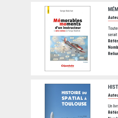
MÉM
Auteu
Toute
serait
Réfé
Nomb
Reliu
HIS
Auteu
Un liv
Réfé