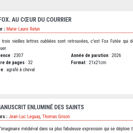
 FOX. AU CŒUR DU COURRIER
r :
Marie-Laure Relun
trois vieilles lettres oubliées sont retrouvées, c'est Fox Futée qui d
buer.
rence
: 2307
Année de parution
: 2026
re de pages
: 32
Format
: 21x21cm
re
: agrafé à cheval
MANUSCRIT ENLUMINÉ DES SAINTS
rs :
Jean-Luc Leguay
,
Thomas Grison
l’imaginaire médiéval dans sa plus fabuleuse expression qui se déploie 