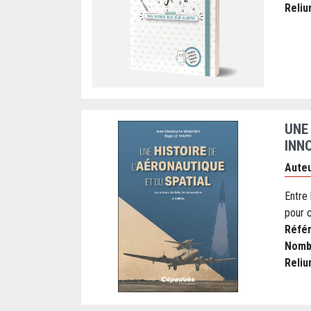
Reliu
UNE 
INN
Auteu
Entre 
pour c
Réfé
Nomb
Reliu