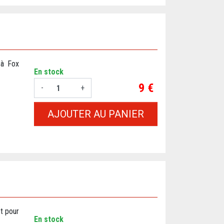
 à Fox
En stock
Prix
9 €
-
+
AJOUTER AU PANIER
êt pour
En stock