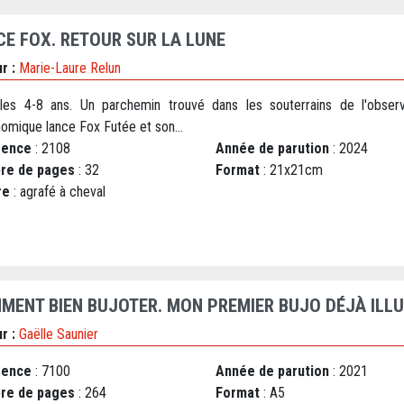
CE FOX. RETOUR SUR LA LUNE
r :
Marie-Laure Relun
les 4-8 ans. Un parchemin trouvé dans les souterrains de l'observ
nomique lance Fox Futée et son...
rence
: 2108
Année de parution
: 2024
re de pages
: 32
Format
: 21x21cm
re
: agrafé à cheval
MENT BIEN BUJOTER. MON PREMIER BUJO DÉJÀ ILL
r :
Gaëlle Saunier
rence
: 7100
Année de parution
: 2021
re de pages
: 264
Format
: A5