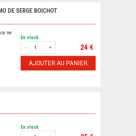
MO DE SERGE BOICHOT
 ce ne
En stock
Prix
24 €
-
+
AJOUTER AU PANIER
En stock