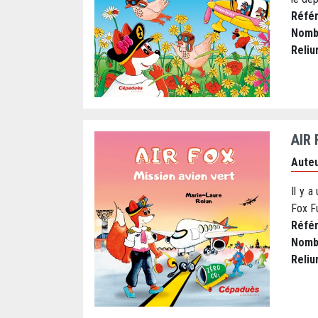
Réfé
Nomb
Reliu
AIR 
Auteu
Il y a
Fox Fu
Réfé
Nomb
Reliu