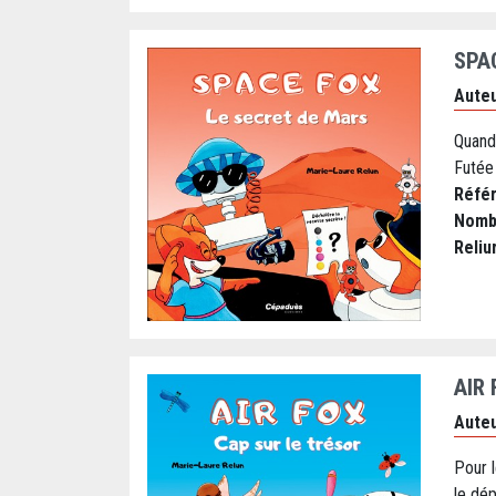
SPA
Auteu
Quand
Futée 
Réfé
Nomb
Reliu
AIR
Auteu
Pour l
le dép