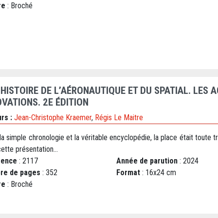
re
: Broché
HISTOIRE DE L’AÉRONAUTIQUE ET DU SPATIAL. LES A
OVATIONS. 2E ÉDITION
rs :
Jean-Christophe Kraemer
,
Régis Le Maitre
la simple chronologie et la véritable encyclopédie, la place était toute 
ette présentation...
rence
: 2117
Année de parution
: 2024
re de pages
: 352
Format
: 16x24 cm
re
: Broché