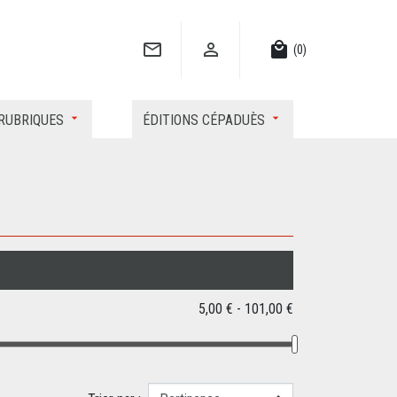


local_mall
(0)
RUBRIQUES
ÉDITIONS CÉPADUÈS
5,00 € - 101,00 €