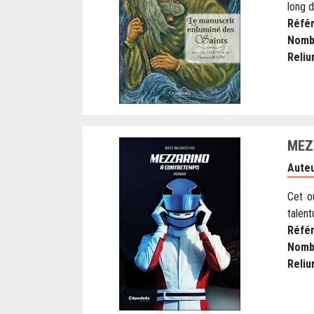
long d
Réfé
Nomb
Reliu
MEZ
Auteu
Cet o
talent
Réfé
Nomb
Reliu