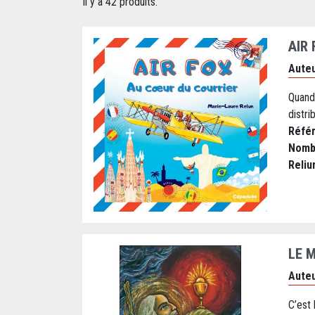
Il y a 42 produits.
AIR
Auteu
Quand 
distri
Réfé
Nomb
Reliu
LE 
Auteu
C’est 