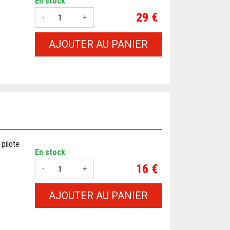
En stock
Prix
29 €
-
+
AJOUTER AU PANIER
pilote
En stock
Prix
16 €
-
+
AJOUTER AU PANIER