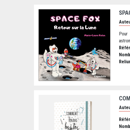
SPA
Auteu
Pour 
astro
Réfé
Nomb
Reliu
COM
Auteu
Réfé
Nomb