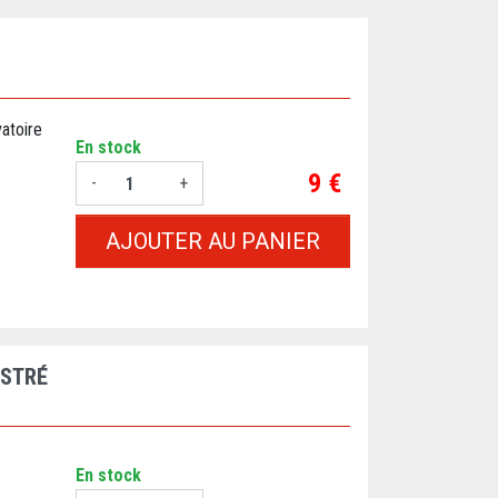
atoire
En stock
Prix
9 €
-
+
AJOUTER AU PANIER
USTRÉ
En stock