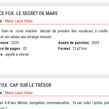
CE FOX. LE SECRET DE MARS
r :
Marie-Laure Relun
 Sam le rover martien décide de prendre des vacances, il confie
et ses amies une étrange mission....
rence
: 2225
Année de parution
: 2025
re de pages
: 32
Format
: 21x21cm
re
: agrafé à cheval
 FOX. CAP SUR LE TRÉSOR
r :
Marie-Laure Relun
es 4-8 ans. Météo, navigation, communication… Tu vas voler ! prête, pr
art ?