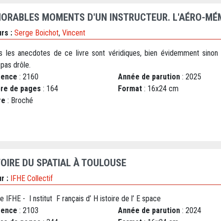
ORABLES MOMENTS D'UN INSTRUCTEUR. L'AÉRO-MÉ
rs :
Serge Boichot
,
Vincent
s les anecdotes de ce livre sont véridiques, bien évidemment sinon
 pas drôle.
rence
: 2160
Année de parution
: 2025
re de pages
: 164
Format
: 16x24 cm
re
: Broché
TOIRE DU SPATIAL À TOULOUSE
r :
IFHE Collectif
re IFHE - I nstitut F rançais d’ H istoire de l’ E space
rence
: 2103
Année de parution
: 2024