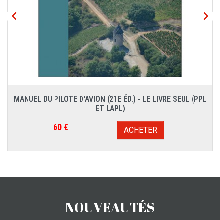


MANUEL DU PILOTE D'AVION (21E ÉD.) - LE LIVRE SEUL (PPL
ET LAPL)
Prix
60 €
ACHETER
NOUVEAUTÉS