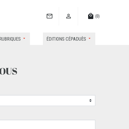


local_mall
(0)
RUBRIQUES
ÉDITIONS CÉPADUÈS
OUS