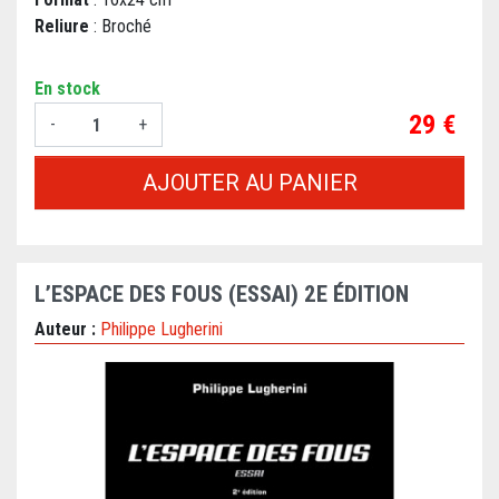
Reliure
: Broché
En stock
Prix
29 €
-
+
AJOUTER AU PANIER
L’ESPACE DES FOUS (ESSAI) 2E ÉDITION
Auteur :
Philippe Lugherini