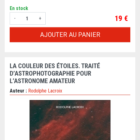
En stock
Prix
19 €
-
+
AJOUTER AU PANIER
LA COULEUR DES ÉTOILES. TRAITÉ
D’ASTROPHOTOGRAPHIE POUR
L’ASTRONOME AMATEUR
Auteur :
Rodolphe Lacroix