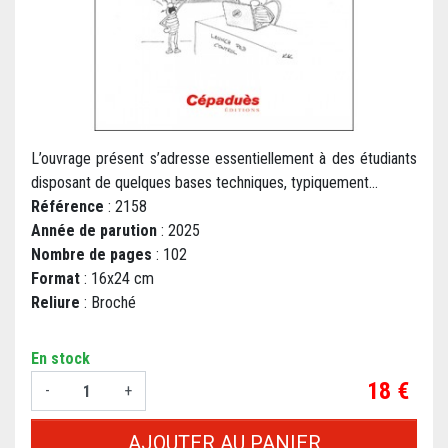
L’ouvrage présent s’adresse essentiellement à des étudiants
disposant de quelques bases techniques, typiquement...
Référence
: 2158
Année de parution
: 2025
Nombre de pages
: 102
Format
: 16x24 cm
Reliure
: Broché
En stock
Prix
18 €
-
+
AJOUTER AU PANIER