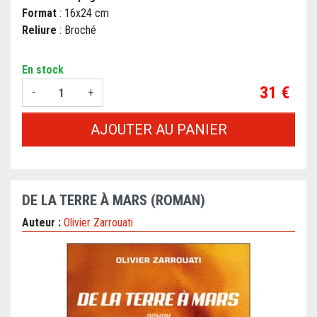
Format
: 16x24 cm
Reliure
: Broché
En stock
Prix
31 €
-
+
AJOUTER AU PANIER
DE LA TERRE À MARS (ROMAN)
Auteur :
Olivier Zarrouati