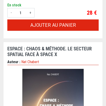
En stock
Prix
28 €
-
+
AJOUTER AU PANIER
ESPACE : CHAOS & MÉTHODE. LE SECTEUR
SPATIAL FACE À SPACE X
Auteur :
Nat Chabert