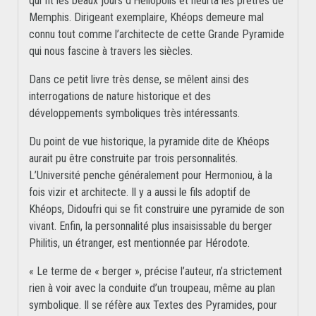
qui fit les beaux jours d’Héliopolis et heurta les prêtres de
Memphis. Dirigeant exemplaire, Khéops demeure mal
connu tout comme l’architecte de cette Grande Pyramide
qui nous fascine à travers les siècles.
Dans ce petit livre très dense, se mêlent ainsi des
interrogations de nature historique et des
développements symboliques très intéressants.
Du point de vue historique, la pyramide dite de Khéops
aurait pu être construite par trois personnalités.
L’Université penche généralement pour Hermoniou, à la
fois vizir et architecte. Il y a aussi le fils adoptif de
Khéops, Didoufri qui se fit construire une pyramide de son
vivant. Enfin, la personnalité plus insaisissable du berger
Philitis, un étranger, est mentionnée par Hérodote.
« Le terme de « berger », précise l’auteur, n’a strictement
rien à voir avec la conduite d’un troupeau, même au plan
symbolique. Il se réfère aux Textes des Pyramides, pour