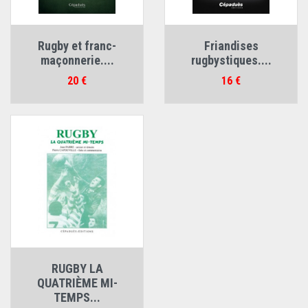
Rugby et franc-
Friandises
maçonnerie....
rugbystiques....
Prix
Prix
20 €
16 €
RUGBY LA
QUATRIÈME MI-
TEMPS...