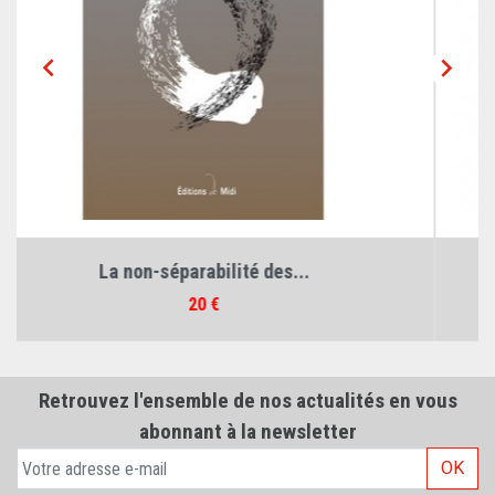


Corporellement. Volume 1....
Prix
21 €
Retrouvez l'ensemble de nos actualités en vous
abonnant à la newsletter
OK