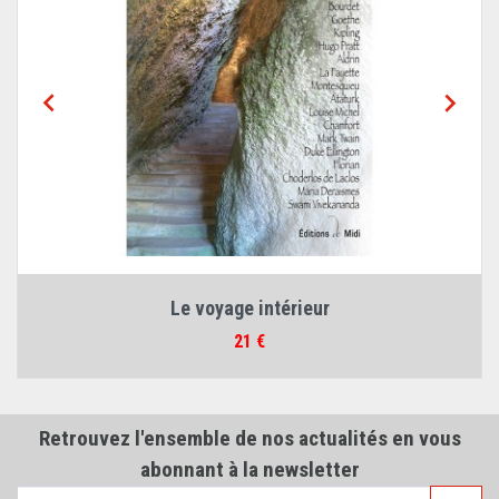


Le voyage intérieur
Prix
21 €
Retrouvez l'ensemble de nos actualités en vous
abonnant à la newsletter