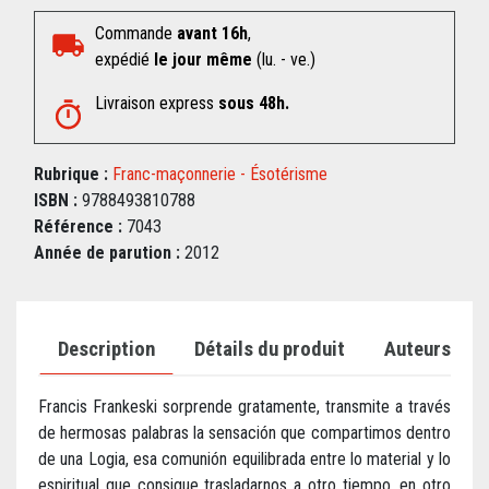
Commande
avant 16h
,
expédié
le jour même
(lu. - ve.)
Livraison express
sous 48h.
Rubrique :
Franc-maçonnerie - Ésotérisme
ISBN :
9788493810788
Référence :
7043
Année de parution :
2012
Description
Détails du produit
Auteurs
Francis Frankeski sorprende gratamente, transmite a través
de hermosas palabras la sensación que compartimos dentro
de una Logia, esa comunión equilibrada entre lo material y lo
espiritual que consigue trasladarnos a otro tiempo, en otro