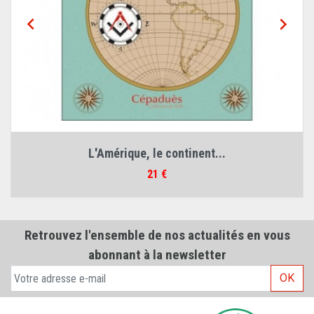


L'Amérique, le continent...
Prix
21 €
Retrouvez l'ensemble de nos actualités en vous
abonnant à la newsletter
OK