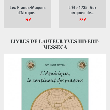
Les Francs-Maçons
L’Été 1735. Aux
d'Afrique...
origines de...
Prix
Prix
19 €
22 €
LIVRES DE L'AUTEUR YVES HIVERT-
MESSECA