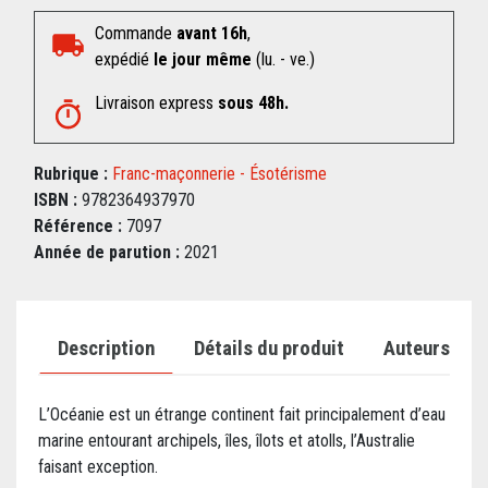
Commande
avant 16h
,
expédié
le jour même
(lu. - ve.)
Livraison express
sous 48h.
Rubrique :
Franc-maçonnerie - Ésotérisme
ISBN :
9782364937970
Référence :
7097
Année de parution :
2021
Description
Détails du produit
Auteurs
L’Océanie est un étrange continent fait principalement d’eau
marine entourant archipels, îles, îlots et atolls, l’Australie
faisant exception.