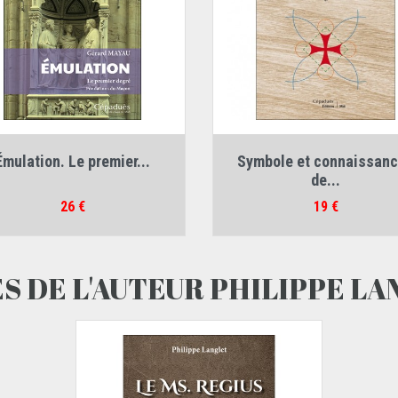
Auteur :
Gérard Mayau
Auteur :
Gérard Fleury
Émulation. Le premier...
Symbole et connaissan
de...
Prix
Prix
26 €
19 €
S DE L'AUTEUR PHILIPPE L