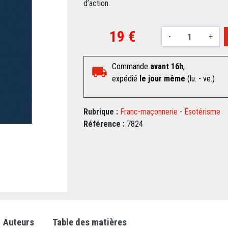
d’action.
19 €
-
+
Commande
avant 16h
,
expédié
le jour même
(lu. - ve.)
Rubrique :
Franc-maçonnerie - Ésotérisme
Référence :
7824
Auteurs
Table des matières