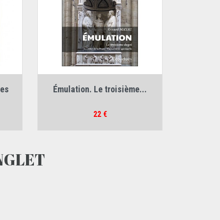
Auteur :
Gérard Mayau
ces
Émulation. Le troisième...
Prix
22 €
ANGLET