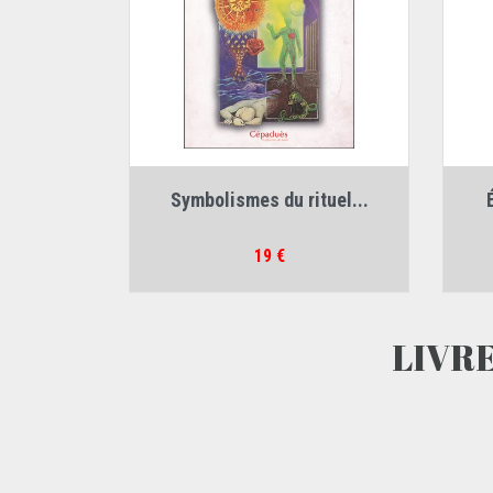
Auteur :
Stéphane Fradet
Symbolismes du rituel...
Prix
19 €
LIVRE