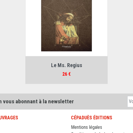
Auteur :
Philippe Langlet
Le Ms. Regius
Prix
26 €
n vous abonnant à la newsletter
UVRAGES
CÉPADUÈS ÉDITIONS
Mentions légales