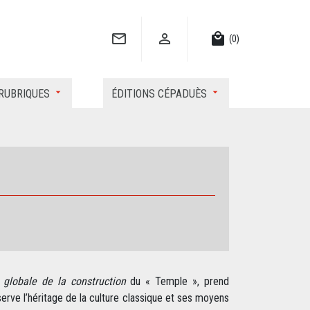


local_mall
(0)
RUBRIQUES
ÉDITIONS CÉPADUÈS
globale de la construction
du « Temple », prend
serve l’héritage de la culture classique et ses moyens