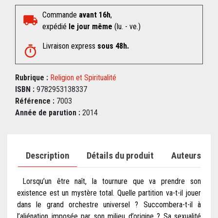
Commande
avant 16h
,
expédié
le jour même
(lu. - ve.)
Livraison express
sous 48h.
Rubrique :
Religion et Spiritualité
ISBN :
9782953138337
Référence :
7003
Année de parution :
2014
Description
Détails du produit
Auteurs
Lorsqu’un être naît, la tournure que va prendre son
existence est un mystère total. Quelle partition va-t-il jouer
dans le grand orchestre universel ? Succombera-t-il à
l’aliénation imposée par son milieu d’origine ? Sa sexualité