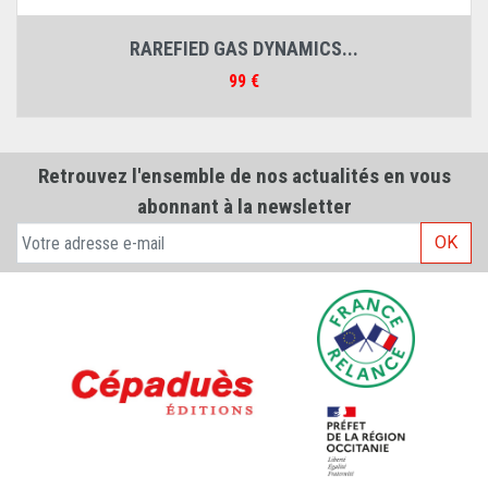
...
ICAF 2001 TOME 1 & TOME 2
Prix
125 €
Retrouvez l'ensemble de nos actualités en vous
abonnant à la newsletter
OK