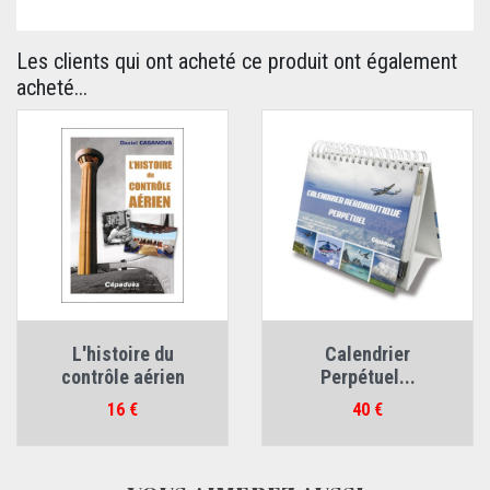
Les clients qui ont acheté ce produit ont également
acheté...
L'histoire du
Calendrier
contrôle aérien
Perpétuel...
Prix
Prix
16 €
40 €