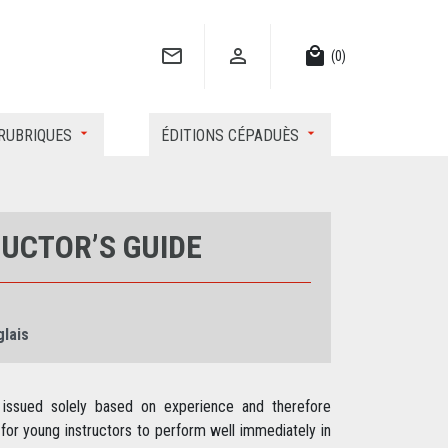


local_mall
(0)
RUBRIQUES
ÉDITIONS CÉPADUÈS
UCTOR’S GUIDE
glais
is issued solely based on experience and therefore
lt for young instructors to perform well immediately in