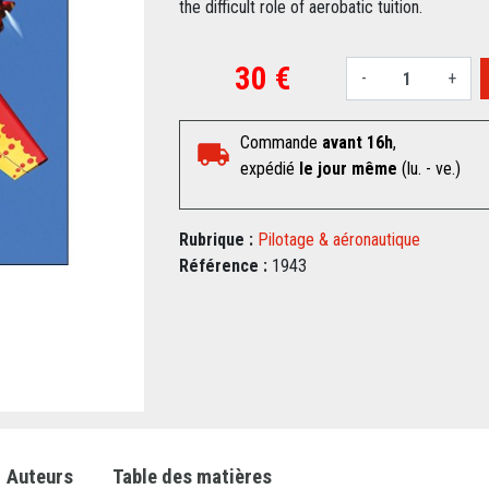
the difficult role of aerobatic tuition.
30 €
-
+
Commande
avant 16h
,
expédié
le jour même
(lu. - ve.)
Rubrique :
Pilotage & aéronautique
Référence :
1943
Auteurs
Table des matières