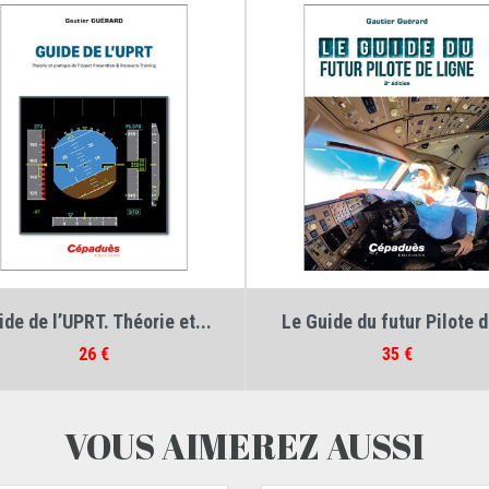
Auteur :
Gautier Guérard
Auteur :
Gautier Guérard
de de l’UPRT. Théorie et...
Le Guide du futur Pilote d
Prix
Prix
26 €
35 €
VOUS AIMEREZ AUSSI