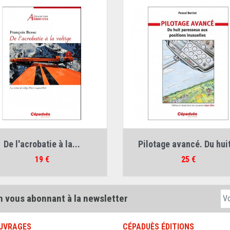
Auteur :
François Besse
Auteur :
Pascal Berriot
De l'acrobatie à la...
Pilotage avancé. Du huit
Prix
Prix
19 €
25 €
n vous abonnant à la newsletter
UVRAGES
CÉPADUÈS ÉDITIONS