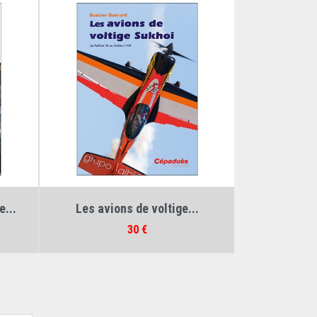
Auteur :
Gautier Guérard
e...
Les avions de voltige...
Prix
30 €