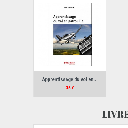
Auteur :
Pascal Berriot
Apprentissage du vol en...
Prix
35 €
LIVR