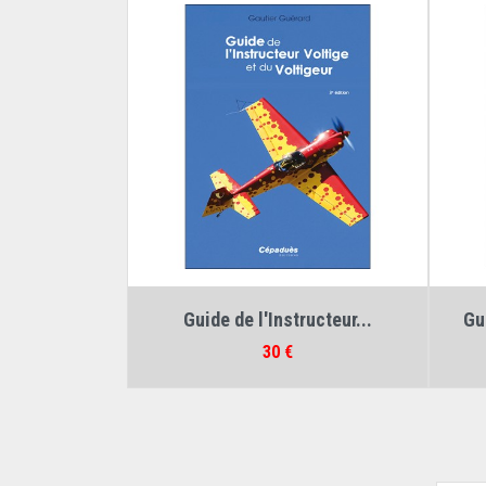
Auteur :
Gautier Guérard
Guide de l'Instructeur...
Gui
Prix
30 €