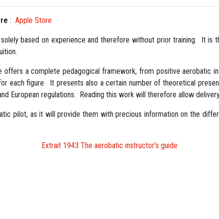
ere
:
Apple Store
d solely based on experience and therefore without prior training. It is t
uition.
 offers a complete pedagogical framework, from positive aerobatic inst
for each figure. It presents also a certain number of theoretical presenta
nd European regulations. Reading this work will therefore allow delivery o
ic pilot, as it will provide them with precious information on the differe
Extrait 1943 The aerobatic instructor’s guide