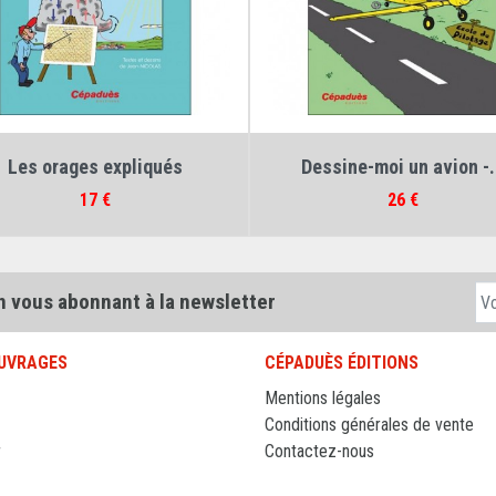
urs :
Jean Nicolas
,
Jean-Louis Sicaud
Auteurs :
Jean Nicolas
,
Pascal Zieg
Comme l'Oiseau
Apprends-moi l'avion 4e.
Prix
Prix
20 €
26 €
n vous abonnant à la newsletter
UVRAGES
CÉPADUÈS ÉDITIONS
Mentions légales
Conditions générales de vente
r
Contactez-nous