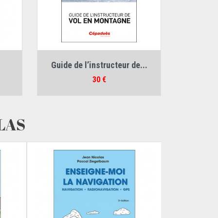
Auteur :
François Gibelli
Guide de l’instructeur de...
Prix
30 €
LAS