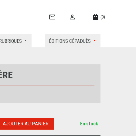


local_mall
(0)
RUBRIQUES
ÉDITIONS CÉPADUÈS
ÈRE
AJOUTER AU PANIER
En stock