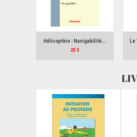
Auteur :
Régis Le Maitre
Aut
Hélicoptère : Navigabilité...
Le 
Prix
25 €
LI