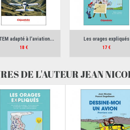
eurs :
Didier Lamy
,
François Sautet
Auteur :
Jean Nicolas
TEM adapté à l’aviation...
Les orages expliqués
Prix
Prix
18 €
17 €
VRES DE L'AUTEUR JEAN NICO