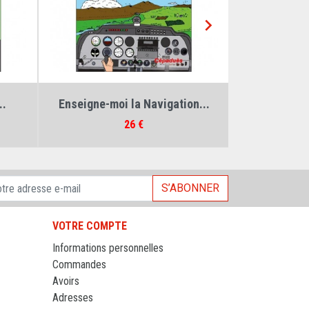

elbaum
Auteur :
Jean Nicolas
Auteu
..
La Météo eXpliquée. 3e édition
Mon pre
Prix
22 €
S’ABONNER
VOTRE COMPTE
Informations personnelles
Commandes
Avoirs
Adresses