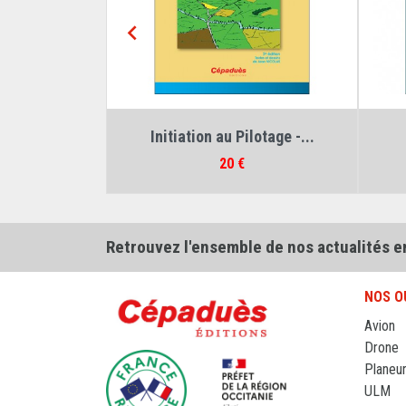

ascal Ziegelbaum
Auteur :
Jean Nicolas
Aute
avigation...
fais-moi piloter l'Hydravion !
Prix
23 €
Retrouvez l'ensemble de nos actualités e
NOS O
Avion
Drone
Planeu
ULM