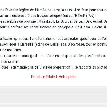
 de l’aviation légère de l’Armée de terre, a assouvi sa faim pour tout ce 
avion. Il est breveté des troupes aéroportées de l’E.T.A.P. (Pau).
oles célèbres de pilotage : Marrakech, Le Bourget de Lac, Dax, Aulnat, S
nduit à parfaire ses connaissances en pédagogie. Pour cela, il a choisi
articulier qui requiert une formation et des capacités spécifiques de l’é
ravion léger à Marseille (étang de Berre) et à Biscarosse, tout en poursu
r de nos jours.
e », l’auteur a voulu garder le même esprit que dans les précédents ou
es de sa main.
ques, a demandé plus de 3 ans de préparation. Il se rapporte au pilota
Extrait Je Pilote L Helicoptere