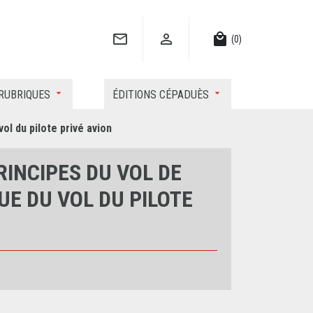


local_mall
(0)
RUBRIQUES
ÉDITIONS CÉPADUÈS
vol du pilote privé avion
INCIPES DU VOL DE
UE DU VOL DU PILOTE