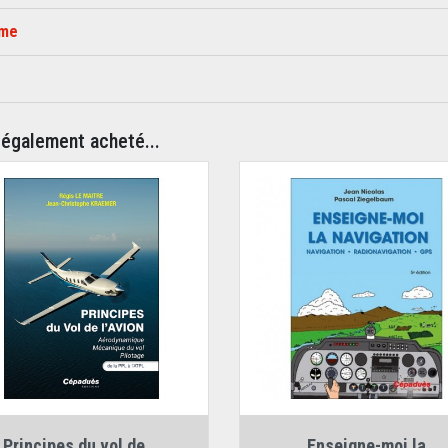
ime
 également acheté...
Auteurs :
Auteurs :
Jean Nicolas
,
Pascal Zieg
Principes du vol de...
Enseigne-moi la