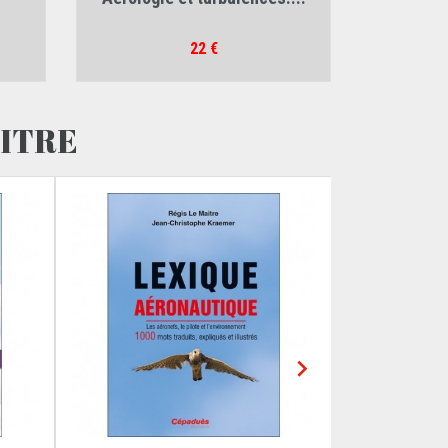
Prix
22 €
AITRE
