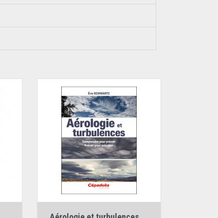
elbaum
Auteur :
Éric Schwartz
Aérologie et turbulences....