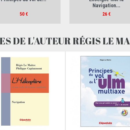
Le Maitre
,
Jean-Christophe Kraemer
Navigation...
Prix
Prix
50 €
26 €
ES DE L'AUTEUR RÉGIS LE M