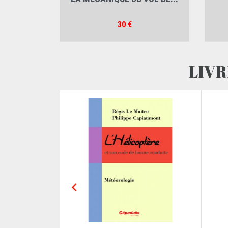
Régis 
Prix
30 €
LIVR
