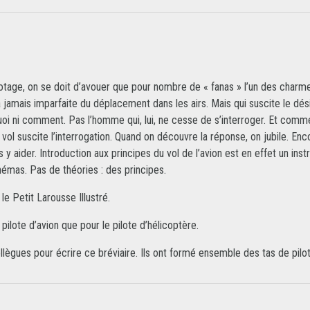
lotage, on se doit d’avouer que pour nombre de « fanas » l’un des charme
amais imparfaite du déplacement dans les airs. Mais qui suscite le dési
uoi ni comment. Pas l’homme qui, lui, ne cesse de s’interroger. Et comme 
 vol suscite l’interrogation. Quand on découvre la réponse, on jubile. En
s y aider. Introduction aux principes du vol de l’avion est en effet un i
mas. Pas de théories : des principes.
e Petit Larousse Illustré.
 pilote d’avion que pour le pilote d’hélicoptère.
s collègues pour écrire ce bréviaire. Ils ont formé ensemble des tas de 