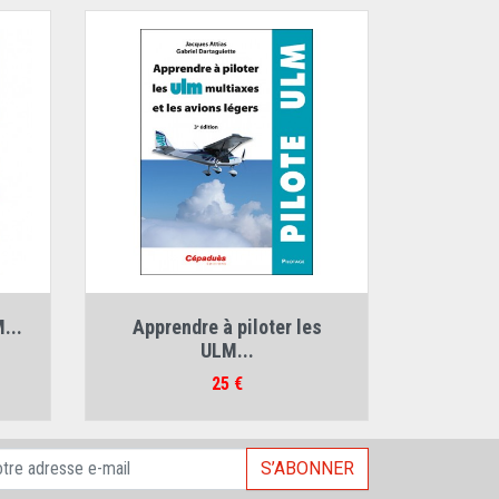
Auteurs :
...
Apprendre à piloter les
Gabriel Dartaguiette
,
Jacques Attias
ULM...
Prix
25 €
S’ABONNER