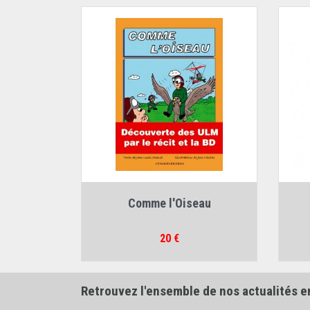
Auteurs :
Jean Nicolas
,
Jean-Louis Sicaud
Comme l'Oiseau
Prix
20 €
Retrouvez l'ensemble de nos actualités e