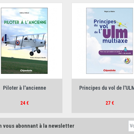
Auteur :
Fabrice Dubost
Auteur :
Régis Le Maitre
Piloter à l'ancienne
Principes du vol de l'ULM
Prix
Prix
24 €
27 €
n vous abonnant à la newsletter