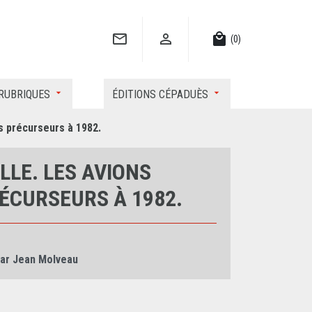


local_mall
(0)
RUBRIQUES
ÉDITIONS CÉPADUÈS
s précurseurs à 1982.
LLE. LES AVIONS
ÉCURSEURS À 1982.
par Jean Molveau