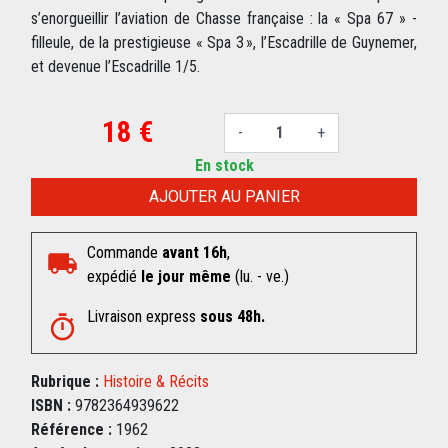
s’enorgueillir l’aviation de Chasse française : la « Spa 67 » -
filleule, de la prestigieuse « Spa 3 », l’Escadrille de Guynemer,
et devenue l’Escadrille 1/5.
18 €
-
+
En stock
AJOUTER AU PANIER
Commande
avant 16h
,
expédié
le jour même
(lu. - ve.)
Livraison express
sous 48h.
Rubrique :
Histoire & Récits
ISBN :
9782364939622
Référence :
1962