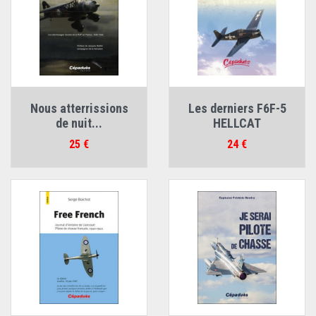
Nous atterrissions
Les derniers F6F-5
de nuit...
HELLCAT
Prix
Prix
25 €
24 €