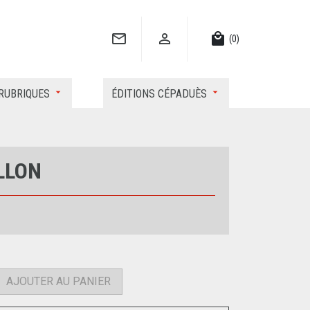


local_mall
(0)
RUBRIQUES
ÉDITIONS CÉPADUÈS
LLON
AJOUTER AU PANIER