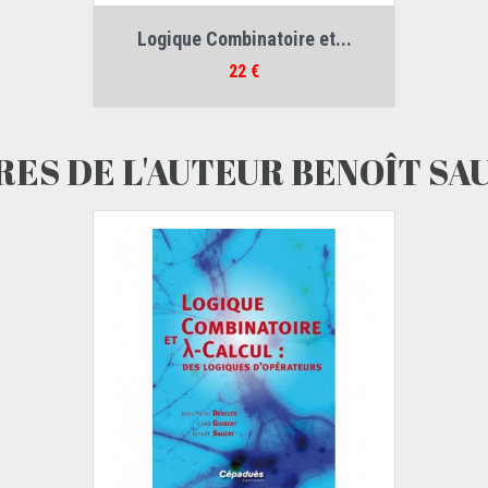
Auteurs :
Logique Combinatoire et...
Jean-Pierre Desclés
,
Gaëll Guibert
,
Benoît Sauzay
Prix
22 €
RES DE L'AUTEUR BENOÎT SA