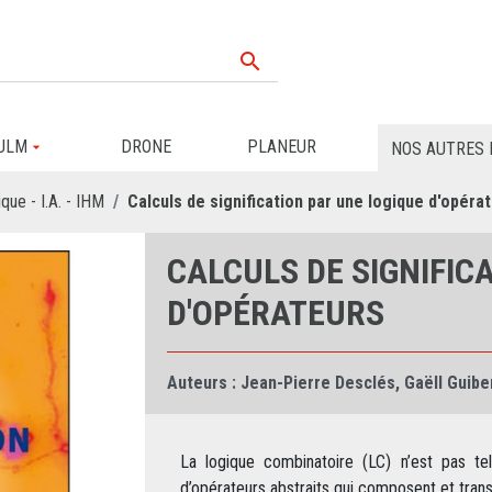

ULM
DRONE
PLANEUR
NOS AUTRES 
que - I.A. - IHM
Calculs de signification par une logique d'opéra
CALCULS DE SIGNIFIC
D'OPÉRATEURS
Auteurs :
Jean-Pierre Desclés
,
Gaëll Guibe
La logique combinatoire (LC) n’est pas tel
d’opérateurs abstraits qui composent et tra