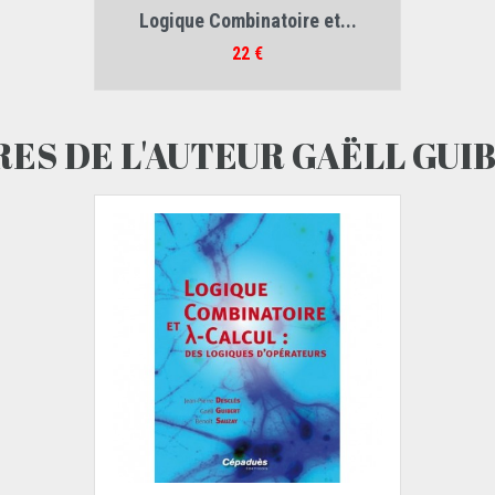
Auteurs :
Logique Combinatoire et...
Jean-Pierre Desclés
,
Gaëll Guibert
,
Benoît Sauzay
Prix
22 €
RES DE L'AUTEUR GAËLL GUI