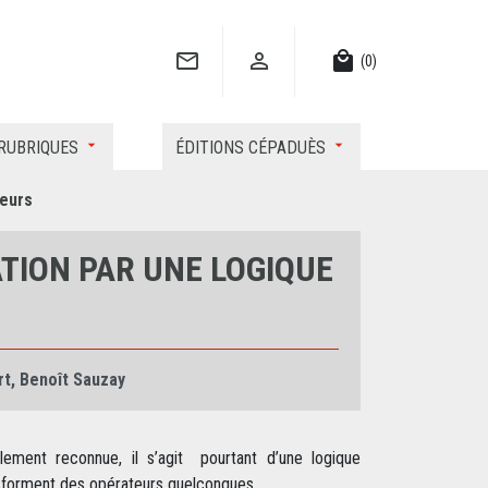


local_mall
(0)
RUBRIQUES
ÉDITIONS CÉPADUÈS
teurs
ATION PAR UNE LOGIQUE
rt
,
Benoît Sauzay
lement reconnue, il s’agit pourtant d’une logique
nsforment des opérateurs quelconques.