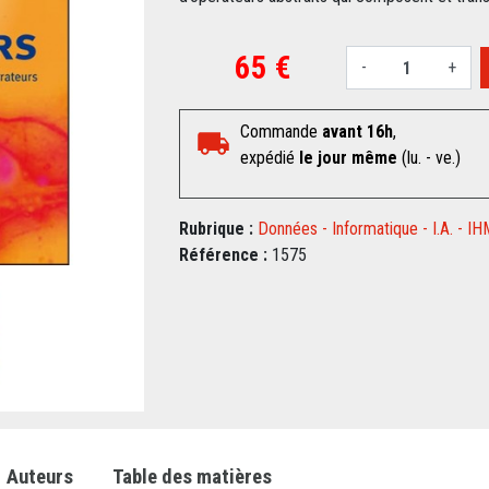
65 €
-
+
Commande
avant 16h
,
expédié
le jour même
(lu. - ve.)
Rubrique :
Données - Informatique - I.A. - IH
Référence :
1575
Auteurs
Table des matières