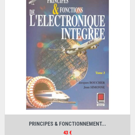
PRINCIPES & FONCTIONNEMENT...
Prix
43 €