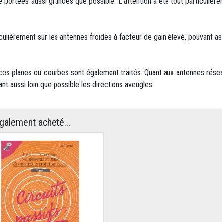
 de portées aussi grandes que possible. L'attention a été tout particuliè
iculièrement sur les antennes froides à facteur de gain élevé, pouvant a
ces planes ou courbes sont également traités. Quant aux antennes réseau
ant aussi loin que possible les directions aveugles.
également acheté...