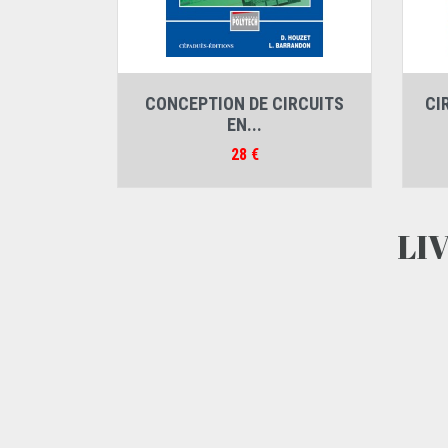
Auteurs :
CONCEPTION DE CIRCUITS
CI
Ludovic Barrandon
,
Dominique Houzet
EN...
Prix
28 €
LI