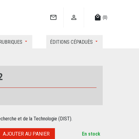


local_mall
(0)
RUBRIQUES
ÉDITIONS CÉPADUÈS
2
echerche et de la Technologie (DIST).
AJOUTER AU PANIER
En stock