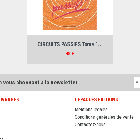
Auteur :
Léo Thourel
CIRCUITS PASSIFS Tome 1...
Prix
48 €
n vous abonnant à la newsletter
UVRAGES
CÉPADUÈS ÉDITIONS
Mentions légales
Conditions générales de vente
r
Contactez-nous
es