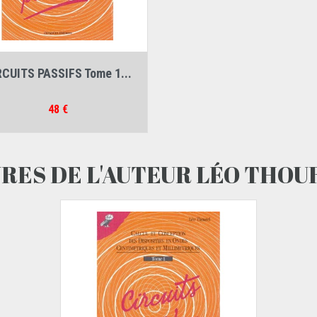
Auteur :
Léo Thourel
RCUITS PASSIFS Tome 1...
Prix
48 €
VRES DE L'AUTEUR LÉO THOU