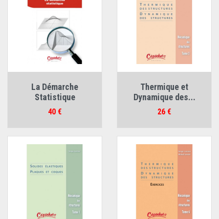
La Démarche
Thermique et
Statistique
Dynamique des...
Prix
Prix
40 €
26 €