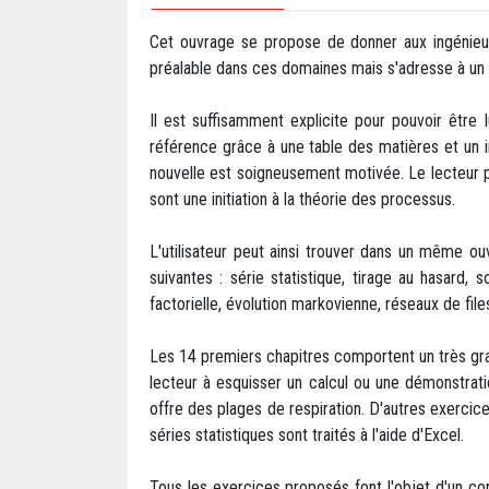
Cet ouvrage se propose de donner aux ingénieur
préalable dans ces domaines mais s'adresse à un p
Il est suffisamment explicite pour pouvoir être 
référence grâce à une table des matières et un in
nouvelle est soigneusement motivée. Le lecteur p
sont une initiation à la théorie des processus.
L'utilisateur peut ainsi trouver dans un même ou
suivantes : série statistique, tirage au hasard, 
factorielle, évolution markovienne, réseaux de file
Les 14 premiers chapitres comportent un très gran
lecteur à esquisser un calcul ou une démonstratio
offre des plages de respiration. D'autres exercic
séries statistiques sont traités à l'aide d'Excel.
Tous les exercices proposés font l'objet d'un cor