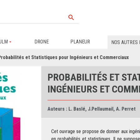

ULM
DRONE
PLANEUR
NOS AUTRES 
Probabilités et Statistiques pour Ingénieurs et Commerciaux
PROBABILITÉS ET STA
INGÉNIEURS ET COMM
Auteurs :
L. Baslé
,
J.Pellaumail
,
A. Perret
Cet ouvrage se propose de donner aux ingén
en probabilités et statistiques. Il ne supp