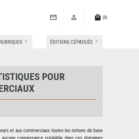


local_mall
(0)
RUBRIQUES
ÉDITIONS CÉPADUÈS
TISTIQUES POUR
ERCIAUX
ieurs et aux commerciaux toutes les notions de base
ose aucune connaissance préalable dans ces domaines