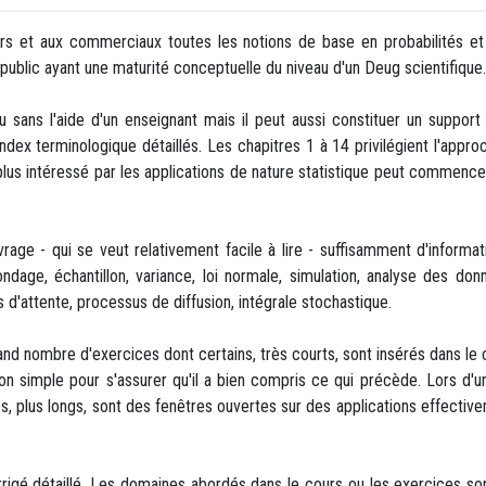
s et aux commerciaux toutes les notions de base en probabilités et 
ublic ayant une maturité conceptuelle du niveau d'un Deug scientifique.
lu sans l'aide d'un enseignant mais il peut aussi constituer un suppor
dex terminologique détaillés. Les chapitres 1 à 14 privilégient l'approc
lus intéressé par les applications de nature statistique peut commencer
vrage - qui se veut relativement facile à lire - suffisamment d'inform
sondage, échantillon, variance, loi normale, simulation, analyse des do
s d'attente, processus de diffusion, intégrale stochastique.
d nombre d'exercices dont certains, très courts, sont insérés dans le co
n simple pour s'assurer qu'il a bien compris ce qui précède. Lors d'une
es, plus longs, sont des fenêtres ouvertes sur des applications effective
rigé détaillé. Les domaines abordés dans le cours ou les exercices son