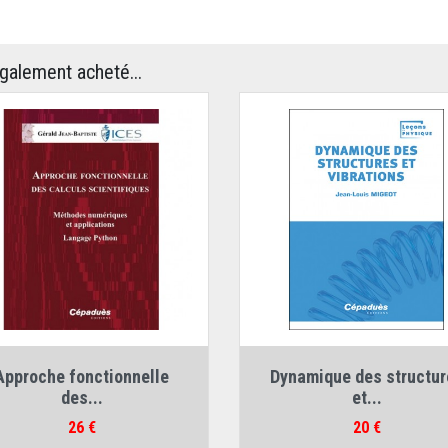
également acheté...
Auteur :
Gérald Jean-Baptiste
Auteur :
Jean-Louis Migeot
Approche fonctionnelle
Dynamique des structur
des...
et...
Prix
Prix
26 €
20 €