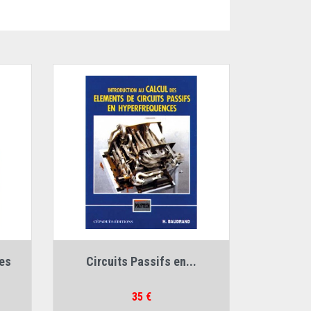
Auteur :
Henri Baudrand
es
Circuits Passifs en...
Prix
35 €