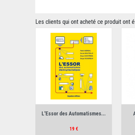
Les clients qui ont acheté ce produit ont 
Auteur :
Daniel Bouteille
L'Essor des Automatismes...
Prix
19 €