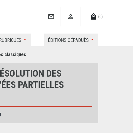


local_mall
(0)
RUBRIQUES
ÉDITIONS CÉPADUÈS
es classiques
ÉSOLUTION DES
ÉES PARTIELLES
d