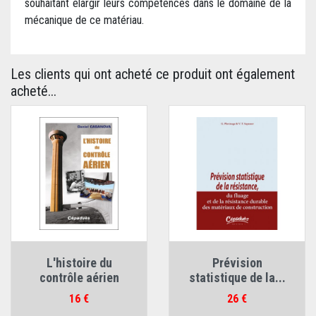
souhaitant élargir leurs compétences dans le domaine de la
mécanique de ce matériau.
Les clients qui ont acheté ce produit ont également
acheté...
L'histoire du
Prévision
contrôle aérien
statistique de la...
Prix
Prix
16 €
26 €