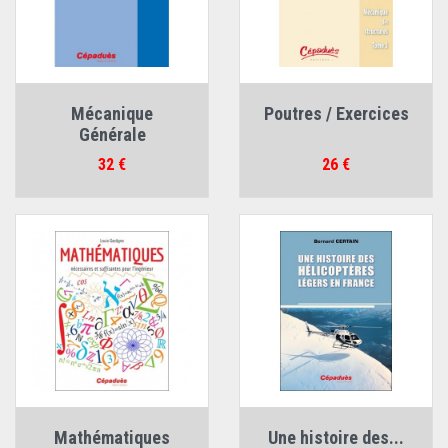
Mécanique
Poutres / Exercices
Générale
Prix
Prix
32 €
26 €
Mathématiques
Une histoire des...