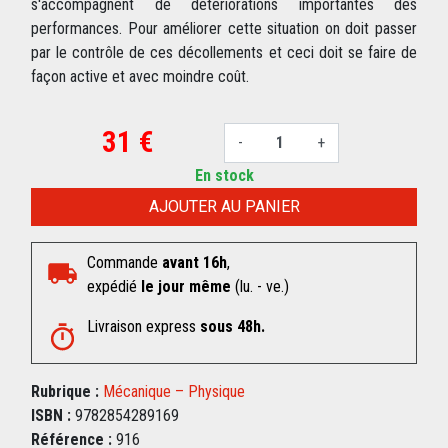
s'accompagnent de détériorations importantes des
performances. Pour améliorer cette situation on doit passer
par le contrôle de ces décollements et ceci doit se faire de
façon active et avec moindre coût.
31 €
-
+
En stock
AJOUTER AU PANIER
Commande
avant 16h
,
expédié
le jour même
(lu. - ve.)
Livraison express
sous 48h.
Rubrique :
Mécanique – Physique
ISBN :
9782854289169
Référence :
916