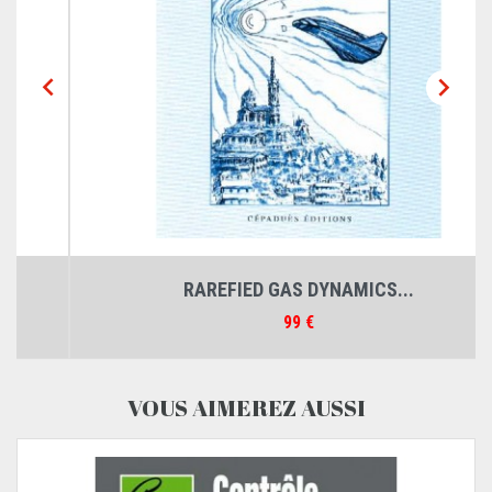


RAREFIED GAS DYNAMICS...
Prix
99 €
VOUS AIMEREZ AUSSI