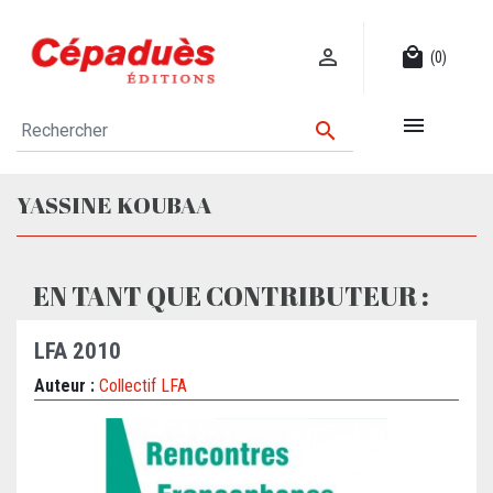

local_mall
(0)


YASSINE KOUBAA
EN TANT QUE CONTRIBUTEUR :
LFA 2010
Auteur :
Collectif LFA