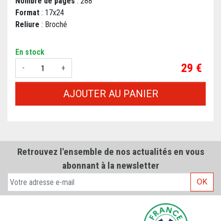
Nombre de pages
: 288
Format
: 17x24
Reliure
: Broché
En stock
Prix
29 €
-
+
AJOUTER AU PANIER
Retrouvez l'ensemble de nos actualités en vous
abonnant à la newsletter
OK