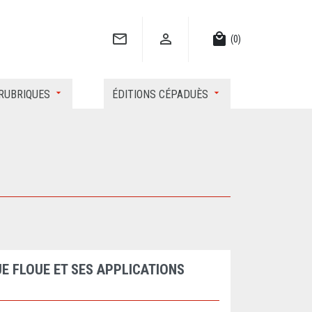


local_mall
(0)
RUBRIQUES
ÉDITIONS CÉPADUÈS
E FLOUE ET SES APPLICATIONS