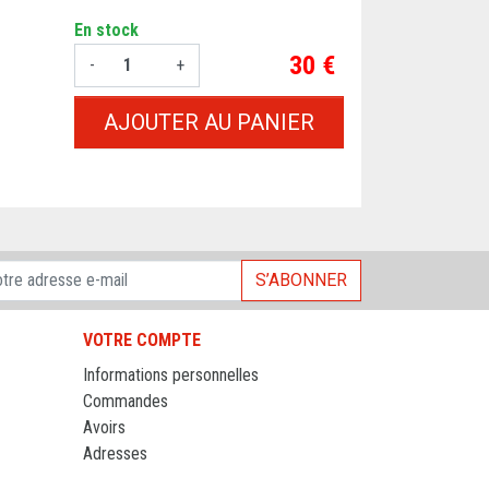
En stock
Prix
30 €
-
+
AJOUTER AU PANIER
S’ABONNER
VOTRE COMPTE
Informations personnelles
Commandes
Avoirs
Adresses