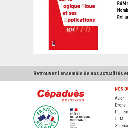
Réfé
Nomb
Reliu
Retrouvez l'ensemble de nos actualités e
NOS O
Avion
Drone
Planeu
ULM
Scienc