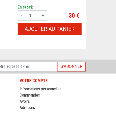
En stock
Prix
30 €
-
+
AJOUTER AU PANIER
S’ABONNER
VOTRE COMPTE
Informations personnelles
Commandes
Avoirs
Adresses