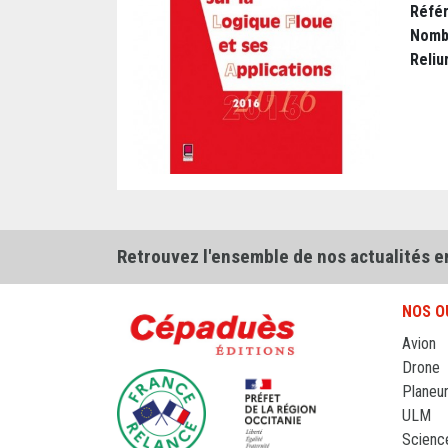
Réfé
Nomb
Reliu
Retrouvez l'ensemble de nos actualités e
NOS O
Avion
Drone
Planeu
ULM
Scienc