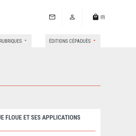


local_mall
(0)
RUBRIQUES
ÉDITIONS CÉPADUÈS
E FLOUE ET SES APPLICATIONS