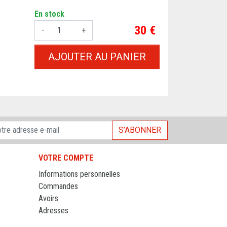
En stock
Prix
30 €
-
+
AJOUTER AU PANIER
S’ABONNER
VOTRE COMPTE
Informations personnelles
Commandes
Avoirs
Adresses