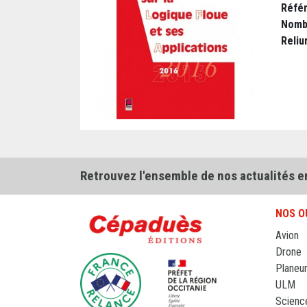
Réfé
Nomb
Reliu
Retrouvez l'ensemble de nos actualités e
NOS O
Avion
Drone
Planeu
ULM
Scienc