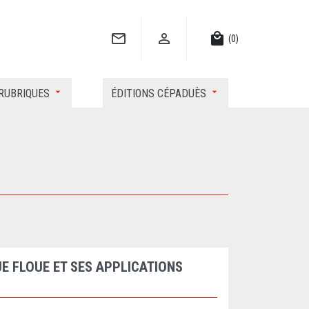


local_mall
(0)
RUBRIQUES
ÉDITIONS CÉPADUÈS
E FLOUE ET SES APPLICATIONS