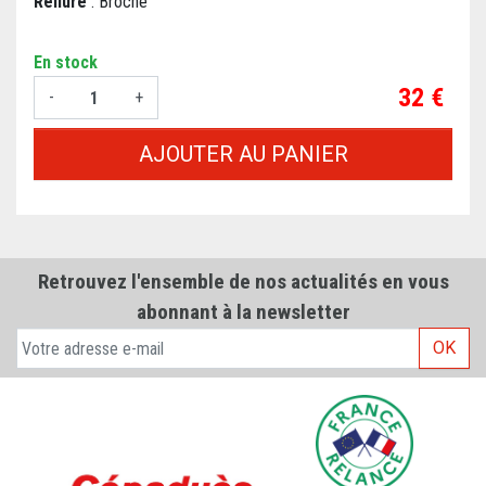
Reliure
: Broché
En stock
Prix
32 €
-
+
AJOUTER AU PANIER
Retrouvez l'ensemble de nos actualités en vous
abonnant à la newsletter
OK