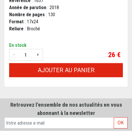
Référence
: 1637
Année de parution
: 2018
Nombre de pages
: 130
Format
: 17x24
Reliure
: Broché
En stock
Prix
26 €
-
+
AJOUTER AU PANIER
Retrouvez l'ensemble de nos actualités en vous
abonnant à la newsletter
OK