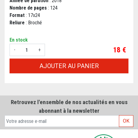
Année de parution
: 2018
Nombre de pages
: 124
Format
: 17x24
Reliure
: Broché
En stock
Prix
18 €
-
+
AJOUTER AU PANIER
Retrouvez l'ensemble de nos actualités en vous
abonnant à la newsletter
OK