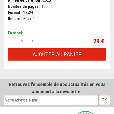
Année de parution
: 2020
Nombre de pages
: 130
Format
: 17x24
Reliure
: Broché
En stock
Prix
29 €
-
+
AJOUTER AU PANIER
Retrouvez l'ensemble de nos actualités en vous
abonnant à la newsletter
OK