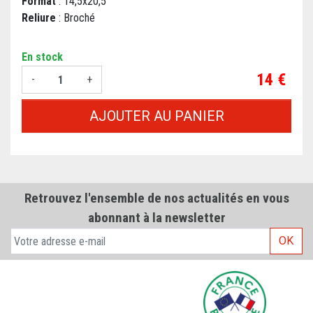
Format
: 14,5x20,5
Reliure
: Broché
En stock
Prix
14 €
-
+
AJOUTER AU PANIER
Retrouvez l'ensemble de nos actualités en vous
abonnant à la newsletter
OK