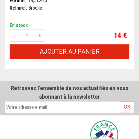
Format
: 14,5x20,5
Reliure
: Broché
En stock
Prix
14 €
-
+
AJOUTER AU PANIER
Retrouvez l'ensemble de nos actualités en vous
abonnant à la newsletter
OK