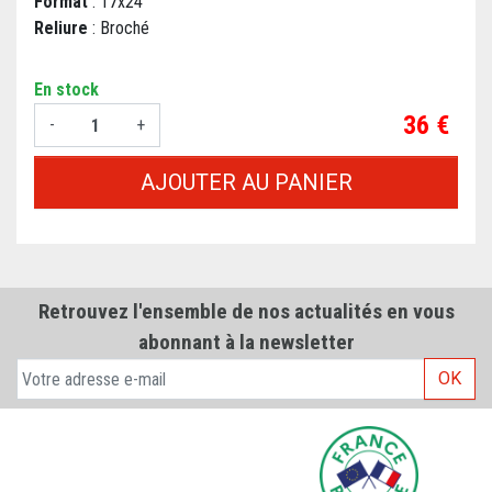
Format
: 17x24
Reliure
: Broché
En stock
Prix
36 €
-
+
AJOUTER AU PANIER
Retrouvez l'ensemble de nos actualités en vous
abonnant à la newsletter
OK