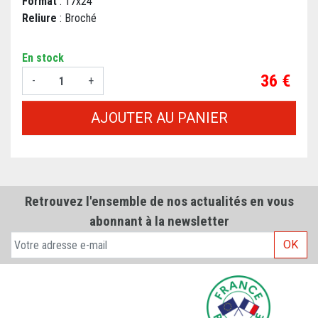
Format
: 17x24
Reliure
: Broché
En stock
Prix
36 €
-
+
AJOUTER AU PANIER
Retrouvez l'ensemble de nos actualités en vous
abonnant à la newsletter
OK