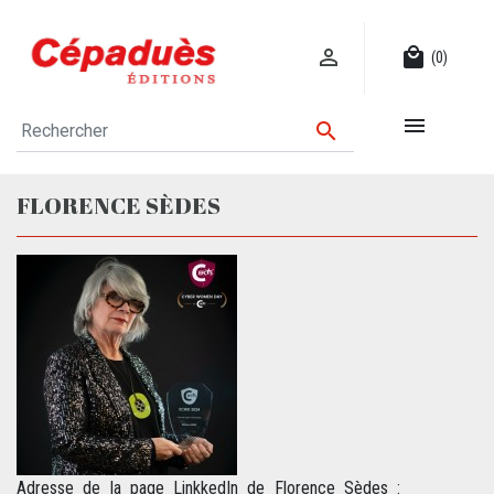

local_mall
(0)


FLORENCE SÈDES
Adresse de la page LinkkedIn de Florence Sèdes :